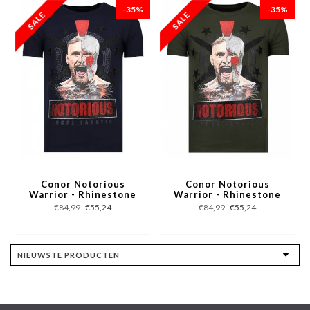
-35%
-35%
Conor Notorious
Conor Notorious
Warrior - Rhinestone
Warrior - Rhinestone
T-shirt - Navy
T-shirt - Khaki
€84,99
€55,24
€84,99
€55,24