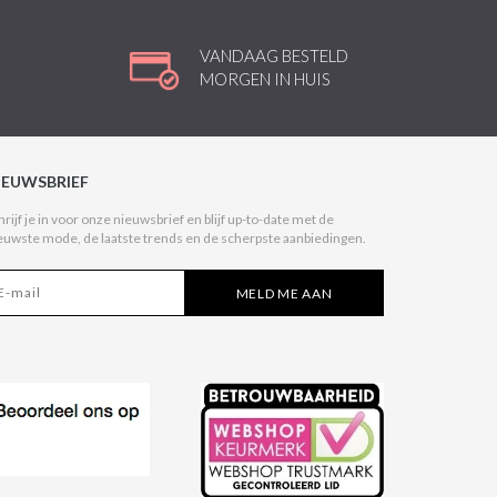
VANDAAG BESTELD
MORGEN IN HUIS
IEUWSBRIEF
hrijf je in voor onze nieuwsbrief en blijf up-to-date met de
euwste mode, de laatste trends en de scherpste aanbiedingen.
MELD ME AAN