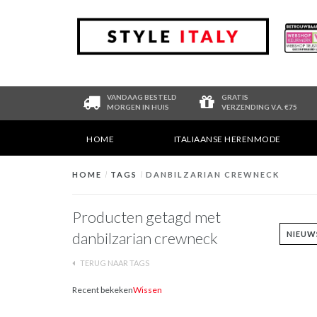
VANDAAG BESTELD
GRATIS
MORGEN IN HUIS
VERZENDING V.A. €75
HOME
ITALIAANSE HERENMODE
HOME
/
TAGS
/
DANBILZARIAN CREWNECK
Producten getagd met
danbilzarian crewneck
TERUG NAAR TAGS
Recent bekeken
Wissen