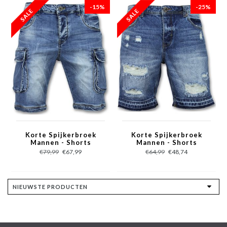
-15%
-25%
Korte Spijkerbroek
Korte Spijkerbroek
Mannen - Shorts
Mannen - Shorts
Heren Spijker -950 / J-
Heren Sale - J965 -
€79,99
€67,99
€64,99
€48,74
981 - Blauw
Blauw