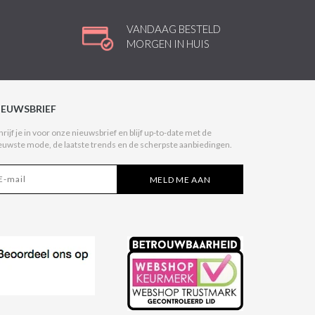
VANDAAG BESTELD
MORGEN IN HUIS
IEUWSBRIEF
hrijf je in voor onze nieuwsbrief en blijf up-to-date met de
euwste mode, de laatste trends en de scherpste aanbiedingen.
MELD ME AAN