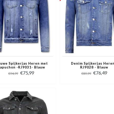
auwe Spijkerjas Heren met
Denim Spijkerjas Heren
apuchon -RJ9031- Blauw
RJ9028 - Blauw
€75,99
€76,49
€94,99
€89,99