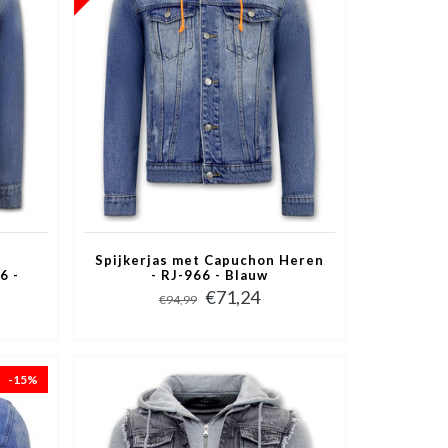
t
Spijkerjas met Capuchon Heren
6 -
- RJ-966 - Blauw
€71,24
€94,99
-15%