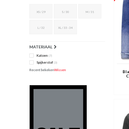
XS / 29
S / 30
M / 31
L / 32
XL / 33 - 34
MATERIAAL
Katoen
(7)
Spijkerstof
(3)
Recent bekeken
Wissen
Bl
C