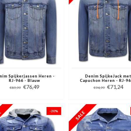
nim Spijkerjassen Heren -
Denim SpijkeJack me
RJ-966 - Blauw
Capuchon Heren - RJ-96
Blauw
€76,49
€71,24
€89,99
€94,99
-20%