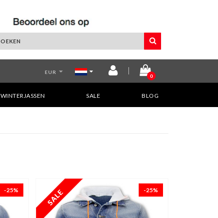
EUR
0
WINTERJASSEN
SALE
BLOG
-25%
-25%