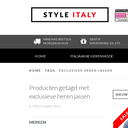
VANDAAG BESTELD
GRATIS
MORGEN IN HUIS
VERZENDING V.A. €75
HOME
ITALIAANSE HERENMODE
HOME
/
TAGS
/
EXCLUSIEVE HEREN JASSEN
Producten getagd met
exclusieve heren jassen
TERUG NAAR TAGS
MERKEN