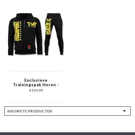
Exclusieve
Trainingspak Heren -
TMT Floyd
€159,99
Mayweather Set -
Zwart