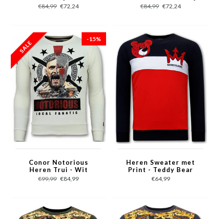
€84,99
€72,24
€84,99
€72,24
-15%
Conor Notorious
Heren Sweater met
Heren Trui - Wit
Print - Teddy Bear
Print - Blauw
€99,99
€84,99
€64,99