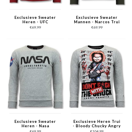
Exclusieve Sweater
Exclusieve Sweater
Heren - UFC
Mannen - Narcos Trui
Championship Trui -
- Groen
€69,99
€69,99
Bordeaux
Exclusieve Sweater
Exclusieve Heren Trui
Heren - Nasa
- Bloody Chucky Angry
American Flag - Grijs
Print - Grijs
€69,99
€104,99