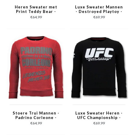
Heren Sweater met
Luxe Sweater Mannen
Print Teddy Bear -
- Destroyed Playtoy -
3617 - Zwart
Navy /Zwart
€64,99
€69,99
Stoere Trui Mannen -
Luxe Sweater Heren -
Padrino Corleone -
UFC Championship -
Rood
Zwart
€64,99
€69,99