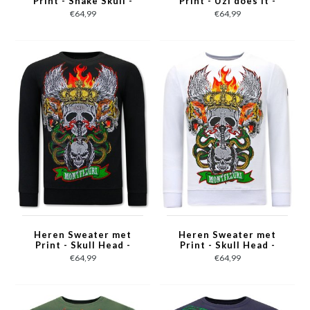
Print - Snake Skull -
Print - Uzi does it -
3674 - Rood
3673 - WIt
€64,99
€64,99
Heren Sweater met
Heren Sweater met
Print - Skull Head -
Print - Skull Head -
3662 - Zwart
3662 - Wit
€64,99
€64,99