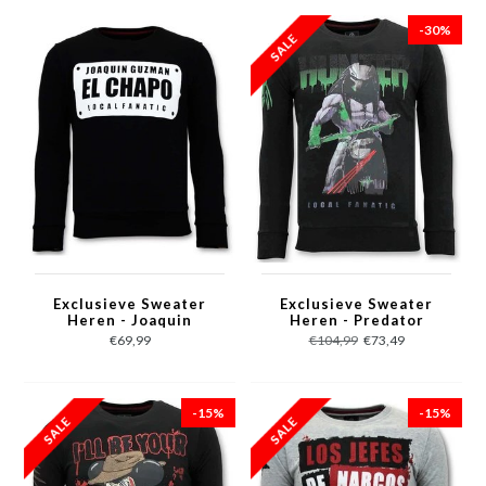
-30%
Exclusieve Sweater
Exclusieve Sweater
Heren - Joaquin
Heren - Predator
Guzman El Chapo -
Hunter - Zwart
€69,99
€104,99
€73,49
Zwart
-15%
-15%