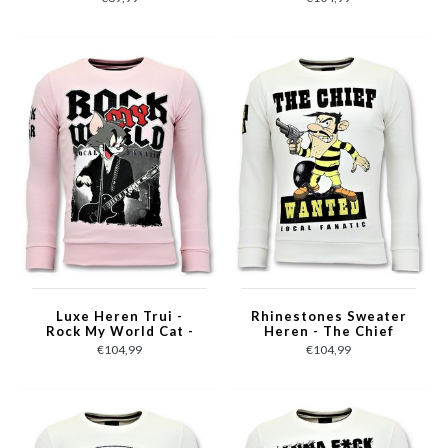
Luxe Heren Trui -
Rhinestones Sweater
Rock My World Cat -
Heren - The Chief
Roze
Wanted Trui - Wit
€104,99
€104,99