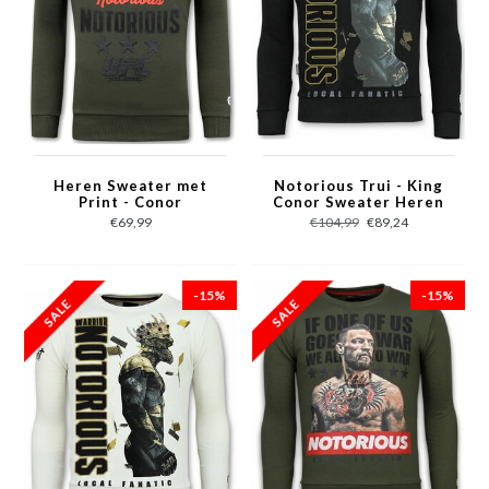
Heren Sweater met
Notorious Trui - King
Print - Conor
Conor Sweater Heren
Notorious - Groen
- Zwart
€69,99
€104,99
€89,24
-15%
-15%