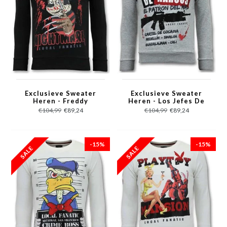
Exclusieve Sweater
Exclusieve Sweater
Heren - Freddy
Heren - Los Jefes De
Krueger - Zwart
Narcos - Grijs
€104,99
€89,24
€104,99
€89,24
-15%
-15%