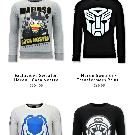
Exclusieve Sweater
Heren Sweater -
Heren - Cosa Nostra
Transformers Print -
Mafioso - Grijs
Zwart
€104,99
€69,99