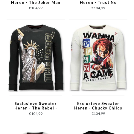
Heren - The Joker Man
Heren - Trust No
- Roze
Bitch - Roze
€104,99
€104,99
Exclusieve Sweater
Exclusieve Sweater
Heren - The Rebel -
Heren - Chucky Childs
Zwart
Play - Wit
€104,99
€104,99