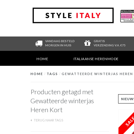
VANDAAG BESTELD
GRATIS
MORGEN IN HUIS
VERZENDING V.A. €75
HOME
ITALIAANSE HERENMODE
HOME
/
TAGS
/
GEWATTEERDE WINTERJAS HEREN
Producten getagd met
Gewatteerde winterjas
Heren Kort
TERUG NAAR TAGS