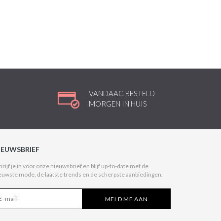
VANDAAG BESTELD
MORGEN IN HUIS
IEUWSBRIEF
hrijf je in voor onze nieuwsbrief en blijf up-to-date met de
euwste mode, de laatste trends en de scherpste aanbiedingen.
MELD ME AAN