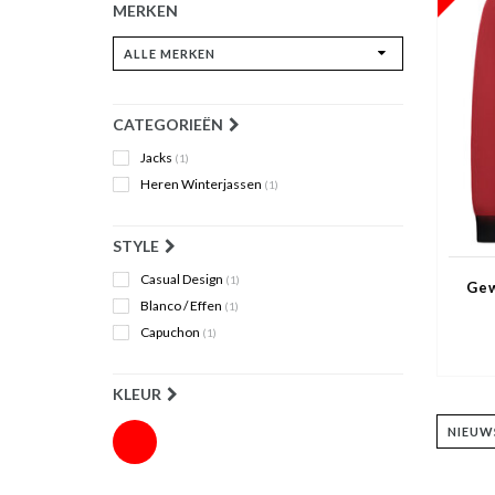
MERKEN
CATEGORIEËN
Jacks
(1)
Heren Winterjassen
(1)
STYLE
Casual Design
(1)
Gew
Blanco / Effen
(1)
Capuchon
(1)
KLEUR