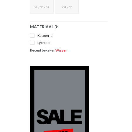
XL / 33 - 34
XXL / 36
MATERIAAL
Katoen
(2)
Lycra
(2)
Recent bekeken
Wissen