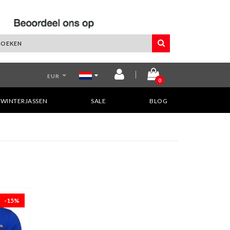
EUR
0
WINTERJASSEN
SALE
BLOG
-15%