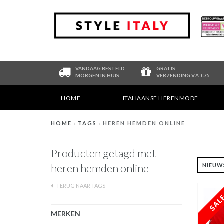
VANDAAG BESTELD
GRATIS
MORGEN IN HUIS
VERZENDING V.A. €75
HOME
ITALIAANSE HERENMODE
HOME
/
TAGS
/
HEREN HEMDEN ONLINE
Producten getagd met
heren hemden online
TERUG NAAR TAGS
MERKEN