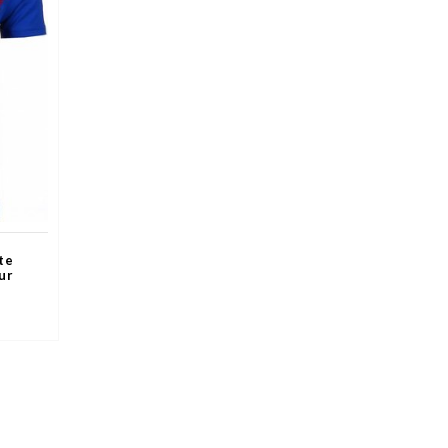
te
ur
uw