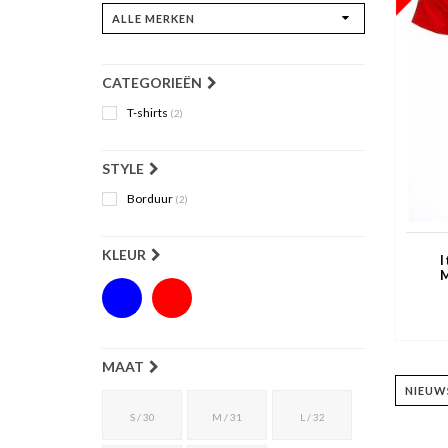
CATEGORIEËN
T-shirts
(2)
STYLE
Borduur
(2)
KLEUR
I
M
MAAT
S / 30
M / 31
L / 32