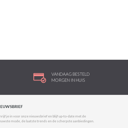
VANDAAG BESTELD
MORGEN IN HUIS
IEUWSBRIEF
hrijf je in voor onze nieuwsbrief en blijf up-to-date met de
euwste mode, de laatste trends en de scherpste aanbiedingen.