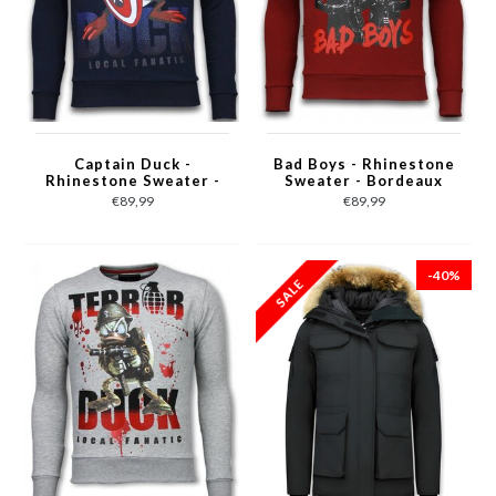
Captain Duck -
Bad Boys - Rhinestone
Rhinestone Sweater -
Sweater - Bordeaux
Navy
€89,99
€89,99
-40%