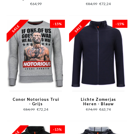
Blouse Slim Fit - Roze
€64,99
€84,99
€72,24
-15%
-15%
Conor Notorious Trui
Lichte Zomerjas
- Grijs
Heren - Blauw
€84,99
€72,24
€74,99
€63,74
-15%