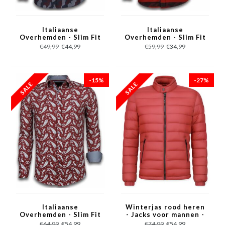
Italiaanse
Italiaanse
Overhemden - Slim Fit
Overhemden - Slim Fit
Overhemd - Blouse
Overhemd - Blouse
€49,99
€44,99
€59,99
€34,99
Dotted Camouflage
Big Stripe Camouflage
Pattern - Zwart
Pattern - Rood
-15%
-27%
Italiaanse
Winterjas rood heren
Overhemden - Slim Fit
- Jacks voor mannen -
Overhemd - Blouse
PI-7027R - Rood
€64,99
€54,99
€74,99
€54,99