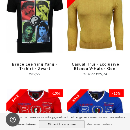
Bruce Lee Ying Yang -
Casual Trui - Exclusive
T-shirt - Zwart
Blanco V-Hals - Geel
€39,99
€34,99
€29,74
-15%
-15%
Door het gebruiken van onze website, ga je akkoord met het gebruik van cookies om onze website
te verbeteren.
Dit bericht verbergen
Meer over cookies »