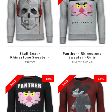
Skull Beat -
Panther - Rhinestone
Rhinestone Sweater -
Sweater - Grijs
Grijs
€89,99
€84,99
€72,24
-15%
-15%