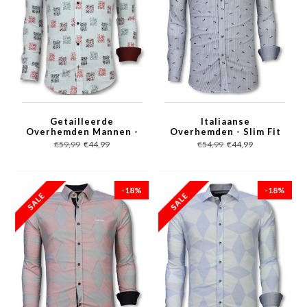
Getailleerde
Italiaanse
Overhemden Mannen -
Overhemden - Slim Fit
Bloemen Blouse
Overhemd - Blouse
€59,99
€44,99
€54,99
€44,99
Heren - 3012 - Wit
Fishbone Pattern -
Licht Blauw
-18%
-18%