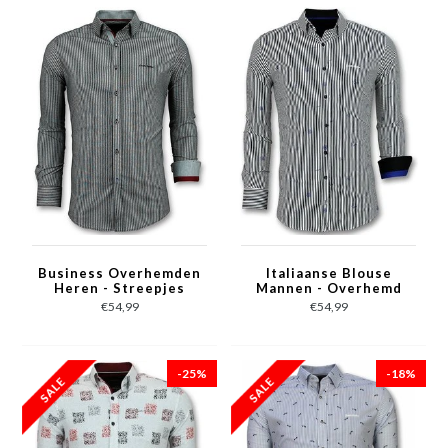
Business Overhemden
Italiaanse Blouse
Heren - Streepjes
Mannen - Overhemd
Blouse - 3030 - Grijs
met Streepjes - 3026 -
€54,99
€54,99
Wit
-25%
-18%