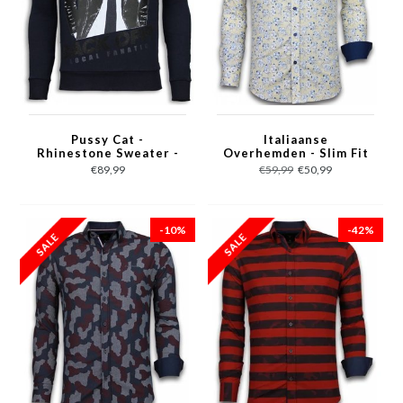
Pussy Cat -
Italiaanse
Rhinestone Sweater -
Overhemden - Slim Fit
Blauw
Overhemd - Blouse
€89,99
€59,99
€50,99
Drawn Flower Pattern
- Beige
-10%
-42%