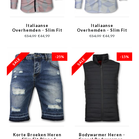
Italiaanse
Italiaanse
Overhemden - Slim Fit
Overhemden - Slim Fit
Overhemd - Blouse
Overhemd - Blouse
€54,99
€44,99
€54,99
€44,99
Line Pattern - Rood
Line Pattern - Licht
Blauw
-25%
-15%
Korte Broeken Heren
Bodywarmer Heren -