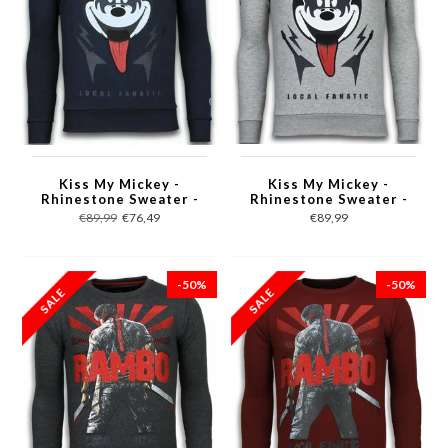
Kiss My Mickey -
Kiss My Mickey -
Rhinestone Sweater -
Rhinestone Sweater -
Navy
Grijs
€89,99
€76,49
€89,99
-50%
-50%