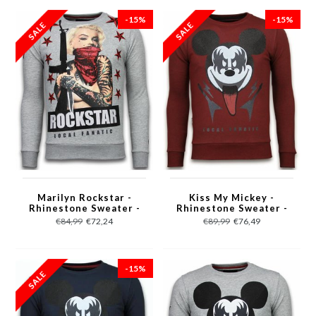
-15%
-15%
Marilyn Rockstar -
Kiss My Mickey -
Rhinestone Sweater -
Rhinestone Sweater -
Grijs
Bordeaux
€84,99
€72,24
€89,99
€76,49
-15%