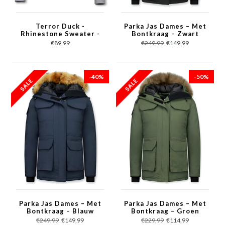
Terror Duck -
Parka Jas Dames – Met
Rhinestone Sweater -
Bontkraag – Zwart
Grijs
€89,99
€249,99
€149,99
-40%
-50%
Parka Jas Dames – Met
Parka Jas Dames – Met
Bontkraag – Blauw
Bontkraag – Groen
€249,99
€149,99
€229,99
€114,99