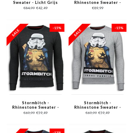
Sweater - Licht Grijs
Rhinestone Sweater -
Blauw
€84,99
€42,49
€89,99
-15%
-15%
Stormbitch -
Stormbitch -
Rhinestone Sweater -
Rhinestone Sweater -
Antraciet
Licht Grijs
€69,99
€59,49
€69,99
€59,49
-13%