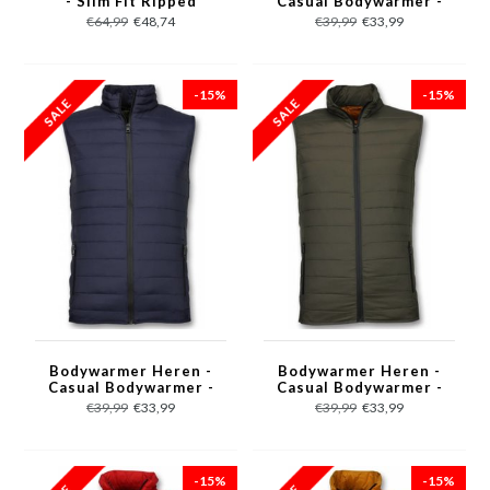
- Slim Fit Ripped
Casual Bodywarmer -
Shorts - Blauw
Zwart
€64,99
€48,74
€39,99
€33,99
-15%
-15%
Bodywarmer Heren -
Bodywarmer Heren -
Casual Bodywarmer -
Casual Bodywarmer -
Blauw
Groen
€39,99
€33,99
€39,99
€33,99
-15%
-15%