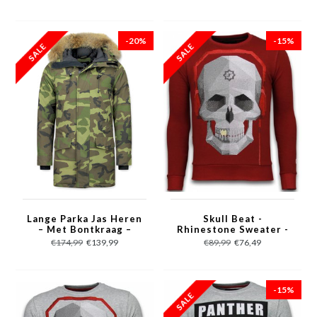
-20%
-15%
Lange Parka Jas Heren
Skull Beat -
– Met Bontkraag –
Rhinestone Sweater -
Camouflage
Bordeaux
€174,99
€139,99
€89,99
€76,49
-15%