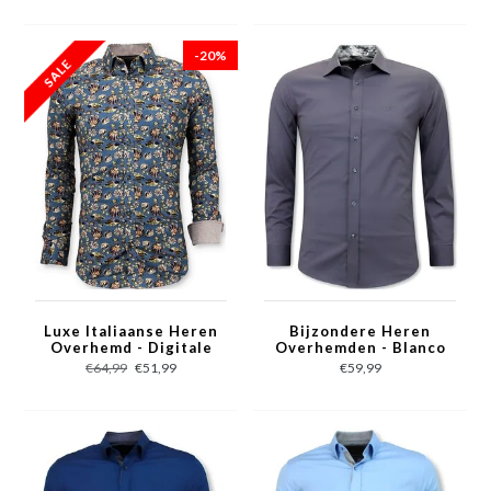
-20%
Luxe Italiaanse Heren
Bijzondere Heren
Overhemd - Digitale
Overhemden - Blanco
Bloemen Print - 3062 -
Blouse - 3042 - Grijs
€64,99
€51,99
€59,99
Groen