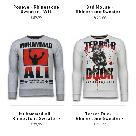
Popeye - Rhinestone
Bad Mouse -
Sweater - Wit
Rhinestone Sweater -
Wit
€89,99
€84,99
Muhammad Ali -
Terror Duck -
Rhinestone Sweater -
Rhinestone Sweater -
Grijs
Wit
€89,99
€89,99