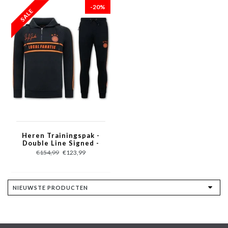
-20%
Heren Trainingspak -
Double Line Signed -
Blauw / Oranje
€154,99
€123,99