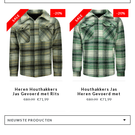
-20%
-20%
Heren Houthakkers
Houthakkers Jas
Jas Gevoerd met Rits
Heren Gevoerd met
-7088 - Bruin
Rits -7088 - Groen
€89,99
€71,99
€89,99
€71,99