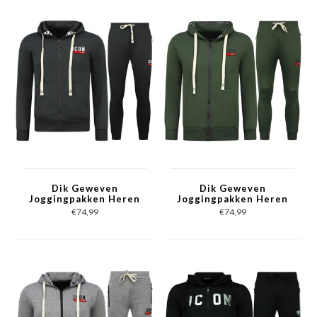
Dik Geweven
Dik Geweven
Joggingpakken Heren
Joggingpakken Heren
ICON -
ICON -
€74,99
€74,99
Trainingspakken -
Trainingspakken -
Huispakken
Huispakken
Volwassenen - 11986 -
Volwassenen - 11986 -
Zwart
Groen