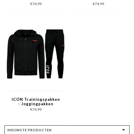
Joggingpakken Heren
Trainingspakken -
€74,99
€74,99
- Trainingspakken -
Huispakken Heren
11759 - Bruin
Volwassenen - 11759 -
Wit/Zwart
ICON Trainingspakken
- Joggingpakken
Heren - Huispakken
€74,99
Heren Volwassenen -
11759 - Zwart