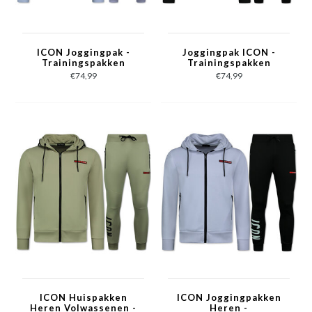
ICON Joggingpak -
Joggingpak ICON -
Trainingspakken
Trainingspakken
Heren - ICON Huispak
Heren - ICON Huispak
€74,99
€74,99
Heren - 11575 - Wit
Heren - 11575 -
Zwart/ Goud
ICON Huispakken
ICON Joggingpakken
Heren Volwassenen -
Heren -