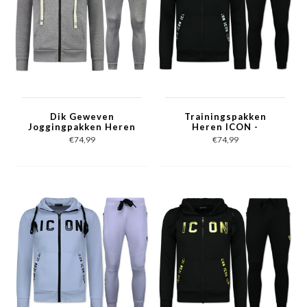
Dik Geweven
Trainingspakken
Joggingpakken Heren
Heren ICON -
ICON -
Joggingpak ICON -
€74,99
€74,99
Trainingspakken -
ICON Huispak Heren -
Huispakken
11575 - Zwart/ Zilver
Volwassenen - 11986 -
Grijs