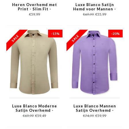
Heren Overhemd met
Luxe Blanco Satijn
Print - Slim Fit -
Hemd voor Mannen -
3067NW - Zwart
Slim Fit - 3071 - Roze
€59,99
€69,99
€55,99
-15%
-20%
Luxe Blanco Moderne
Luxe Blanco Mannen
Satijn Overhemd -
Satijn Overhemd -
Slim Fit - 3070 - Beige
Slim Fit - 3073 - Paars
€69,99
€59,49
€74,99
€59,99