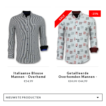
-25%
Italiaanse Blouse
Getailleerde
Mannen - Overhemd
Overhemden Mannen -
met Streepjes - 3026 -
Bloemen Blouse
€54,99
€59,99
€44,99
Wit
Heren - 3012 - Wit