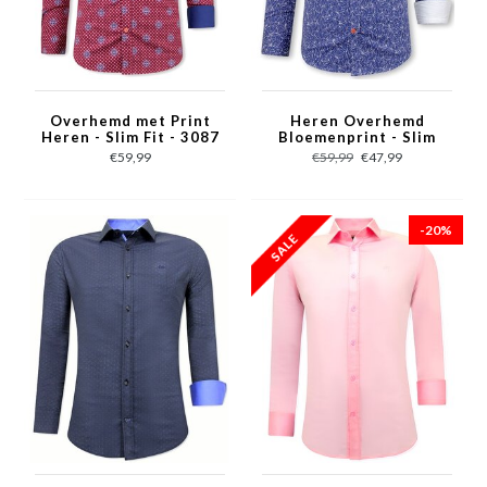
Overhemd met Print
Heren Overhemd
Heren - Slim Fit - 3087
Bloemenprint - Slim
- Rood
Fit - 3085 - Blauw
€59,99
€59,99
€47,99
-20%