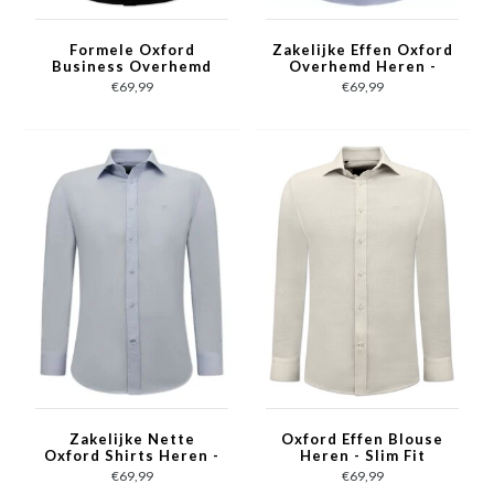
Formele Oxford
Zakelijke Effen Oxford
Business Overhemd
Overhemd Heren -
Heren -Slim Fit
Slim Fit Stretch-
€69,99
€69,99
Stretch - Zwart
Blauw
Zakelijke Nette
Oxford Effen Blouse
Oxford Shirts Heren -
Heren - Slim Fit
Slim Fit Stretch -
Stretch - Beige
€69,99
€69,99
Licht Blauw