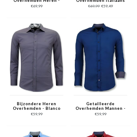
Overhemden Heren -
Overhemden Italiaans
Slim Fit - 3079 - Wit
- Slim Fit - 3078 -
€69,99
€69,99
€59,49
Zwart
Bijzondere Heren
Getailleerde
Overhemden - Blanco
Overhemden Mannen -
Blouse - 3042 - Grijs
Blanco Blouse - 3041 -
€59,99
€59,99
Blauw