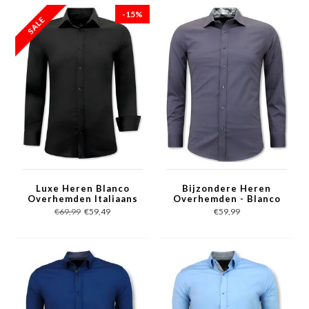
-15%
Luxe Heren Blanco
Bijzondere Heren
Overhemden Italiaans
Overhemden - Blanco
- Slim Fit - 3078 -
Blouse - 3042 - Grijs
€69,99
€59,49
€59,99
Zwart