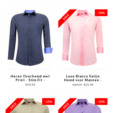
-20%
Heren Overhemd met
Luxe Blanco Satijn
Print - Slim Fit -
Hemd voor Mannen -
3067NW - Zwart
Slim Fit - 3071 - Roze
€59,99
€69,99
€55,99
-15%
-20%