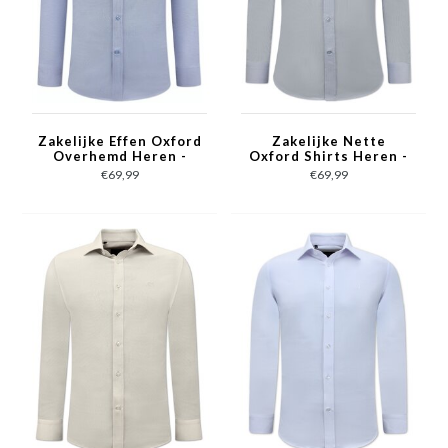
Zakelijke Effen Oxford
Zakelijke Nette
Overhemd Heren -
Oxford Shirts Heren -
Slim Fit Stretch-
Slim Fit Stretch -
€69,99
€69,99
Blauw
Licht Blauw