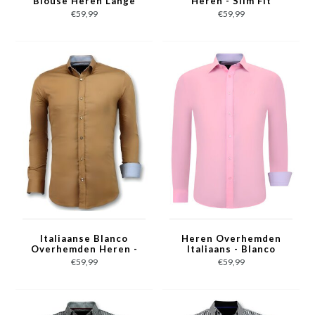
Blouse Heren Lange
Heren - Slim Fit
Mouw - 3035 - Geel
Overhemden - 3034 -
€59,99
€59,99
Wit
Italiaanse Blanco
Heren Overhemden
Overhemden Heren -
Italiaans - Blanco
Slim Fit - 3033 - Bruin
Blouse - 3032 - Roze
€59,99
€59,99