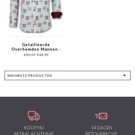
Getailleerde
Overhemden Mannen -
Bloemen Blouse
€59,99
€44,99
Heren - 3012 - Wit
KOOP NU
14 DAGEN
BETAAL ACHTERAF
RETOURRECHT