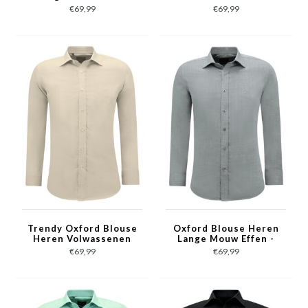
Oxford Slim Fit - Bruin
fit - Fuchsia
€69,99
€69,99
Trendy Oxford Blouse
Oxford Blouse Heren
Heren Volwassenen
Lange Mouw Effen -
Slim Fit - Licht Bruin
Grijs
€69,99
€69,99