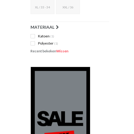
XL / 33 - 34
XXL / 36
MATERIAAL
Katoen
(1)
Polyester
(1)
Recent bekeken
Wissen