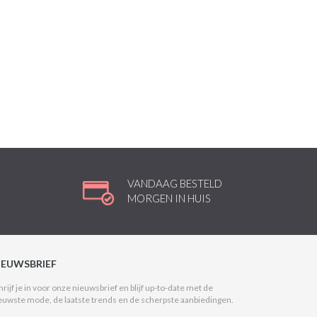
VANDAAG BESTELD
MORGEN IN HUIS
IEUWSBRIEF
hrijf je in voor onze nieuwsbrief en blijf up-to-date met de
euwste mode, de laatste trends en de scherpste aanbiedingen.