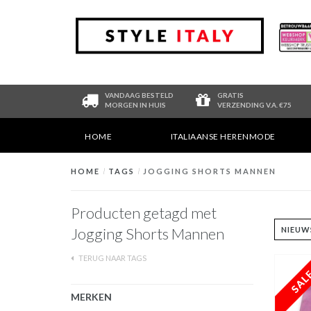
VANDAAG BESTELD
GRATIS
MORGEN IN HUIS
VERZENDING V.A. €75
HOME
ITALIAANSE HERENMODE
HOME
/
TAGS
/
JOGGING SHORTS MANNEN
Producten getagd met
Jogging Shorts Mannen
TERUG NAAR TAGS
MERKEN