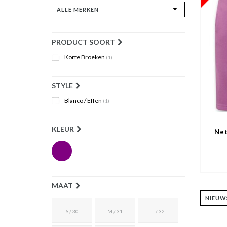
PRODUCT SOORT
Korte Broeken
(1)
STYLE
Blanco / Effen
(1)
KLEUR
Net
MAAT
S / 30
M / 31
L / 32