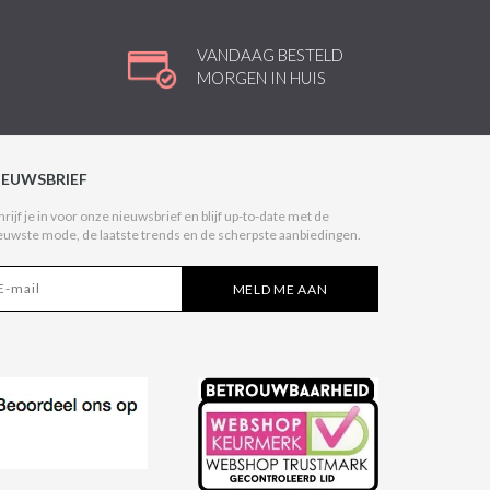
VANDAAG BESTELD
MORGEN IN HUIS
IEUWSBRIEF
hrijf je in voor onze nieuwsbrief en blijf up-to-date met de
euwste mode, de laatste trends en de scherpste aanbiedingen.
MELD ME AAN