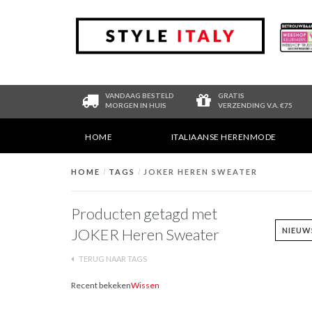
VANDAAG BESTELD
GRATIS
MORGEN IN HUIS
VERZENDING V.A. €75
HOME
ITALIAANSE HERENMODE
HOME
/
TAGS
/
JOKER HEREN SWEATER
Producten getagd met
JOKER Heren Sweater
TERUG NAAR TAGS
Recent bekeken
Wissen