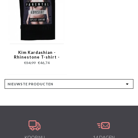
Kim Kardashian -
Rhinestone T-shirt -
Zwart
€54,99
€46,74
KOOP NU
14 DAGEN