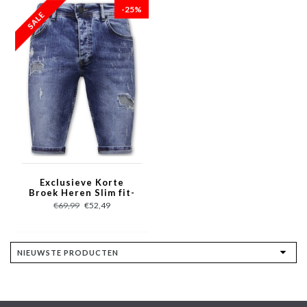
-25%
Exclusieve Korte
Broek Heren Slim fit-
1054 - Blauw
€69,99
€52,49