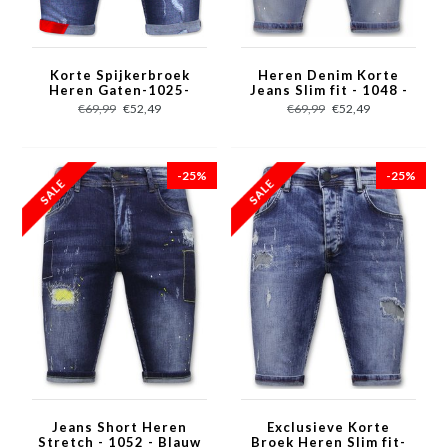
Korte Spijkerbroek
Heren Denim Korte
Heren Gaten-1025-
Jeans Slim fit - 1048 -
SH- Blauw
Blauw
€69,99
€52,49
€69,99
€52,49
-25%
-25%
Jeans Short Heren
Exclusieve Korte
Stretch - 1052 - Blauw
Broek Heren Slim fit-