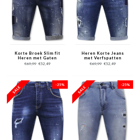
Korte Broek Slim fit
Heren Korte Jeans
Heren met Gaten
met Verfspatten
-1026-SH- Blauw
Stretch -1035-SH-
€69,99
€52,49
€69,99
€52,49
Blauw
-25%
-25%