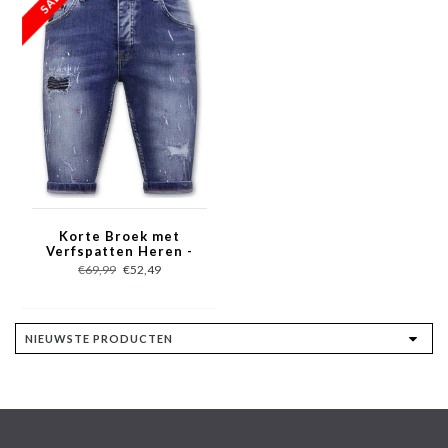
Korte Broek met
Verfspatten Heren -
1043 - Blauw
€69,99
€52,49