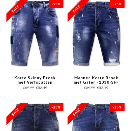
-25%
-25%
Korte Skinny Broek
Mannen Korte Broek
met Verfspatten
met Gaten -1030-SH-
Heren -1008-SH-
Blauw
€69,99
€52,49
€69,99
€52,49
Blauw
-25%
-25%