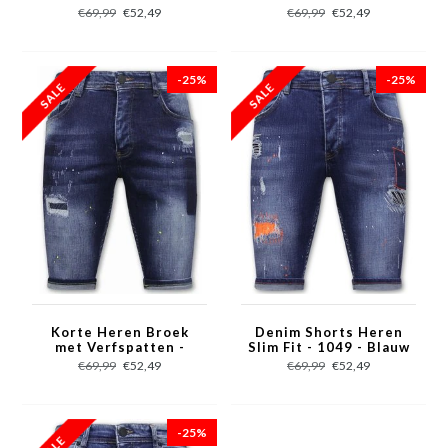
1054 - Blauw
€69,99
€52,49
€69,99
€52,49
-25%
-25%
Korte Heren Broek
Denim Shorts Heren
met Verfspatten -
Slim Fit - 1049 - Blauw
1051 - Blauw
€69,99
€52,49
€69,99
€52,49
-25%