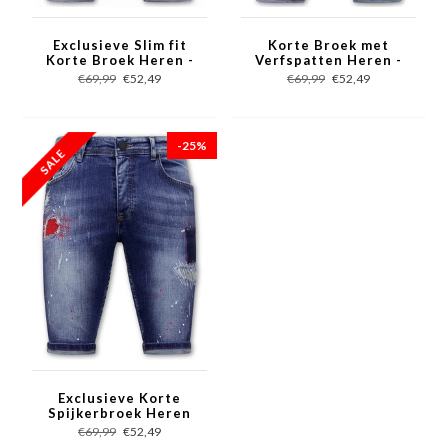
Exclusieve Slim fit
Korte Broek met
Korte Broek Heren -
Verfspatten Heren -
1044 - Blauw
1043 - Blauw
€69,99
€52,49
€69,99
€52,49
-25%
Exclusieve Korte
Spijkerbroek Heren
Stretch - 1041 - Blauw
€69,99
€52,49