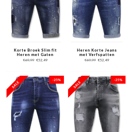
Korte Broek Slim fit
Heren Korte Jeans
Heren met Gaten
met Verfspatten
-1026-SH- Blauw
Stretch -1035-SH-
€69,99
€52,49
€69,99
€52,49
Blauw
-25%
-25%