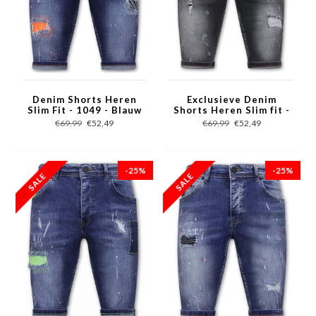
Denim Shorts Heren
Exclusieve Denim
Slim Fit - 1049 - Blauw
Shorts Heren Slim fit ​-
1039 - Grijs
€69,99
€52,49
€69,99
€52,49
-25%
-25%