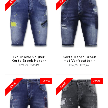
Exclusieve Spijker
Korte Heren Broek
Korte Broek Heren-
met Verfspatten -
1046 - Blauw
1051 - Blauw
€69,99
€52,49
€69,99
€52,49
-25%
-25%