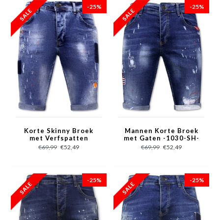
-25%
-25%
Korte Skinny Broek
Mannen Korte Broek
met Verfspatten
met Gaten -1030-SH-
Heren -1008-SH-
Blauw
€69,99
€52,49
€69,99
€52,49
Blauw
-25%
-25%