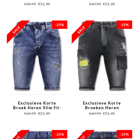
Blauw
€69,99
€52,49
€69,99
€52,49
-25%
-25%
Exclusieve Korte
Exclusieve Korte
Broek Heren Slim fit-
Broeken Heren
1054 - Blauw
Stretch - 1053 - Grijs
€69,99
€52,49
€69,99
€52,49
-25%
-25%