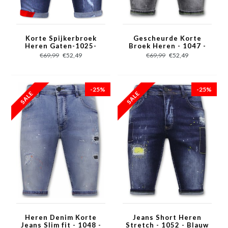
Korte Spijkerbroek
Gescheurde Korte
Heren Gaten-1025-
Broek Heren - 1047 -
SH- Blauw
Grijs
€69,99
€52,49
€69,99
€52,49
-25%
-25%
Heren Denim Korte
Jeans Short Heren
Jeans Slim fit - 1048 -
Stretch - 1052 - Blauw