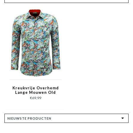
Kreukvrije Overhemd
Lange Mouwen Old
School Print- 3139 -
€69,99
Oranje