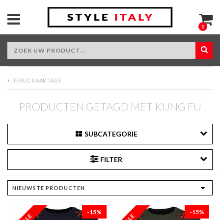
0
TERUG NAAR TAGS
PRODUCTEN GETAGD MET KUNG FU
SUBCATEGORIE
FILTER
-15%
-15%