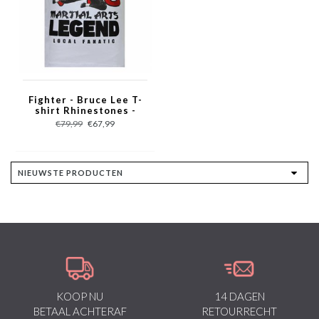
Fighter - Bruce Lee T-
shirt Rhinestones -
Wit
€79,99
€67,99
KOOP NU
14 DAGEN
BETAAL ACHTERAF
RETOURRECHT