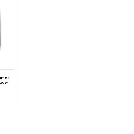
Dames
lauw