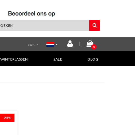
EUR
0
WINTERJASSEN
SALE
BLOG
-25%