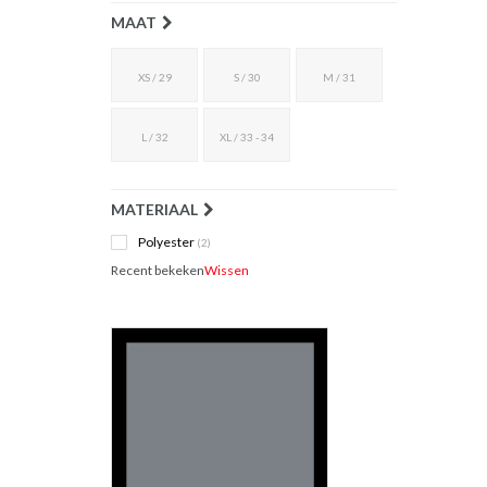
MAAT
XS / 29
S / 30
M / 31
L / 32
XL / 33 - 34
MATERIAAL
Polyester
(2)
Recent bekeken
Wissen