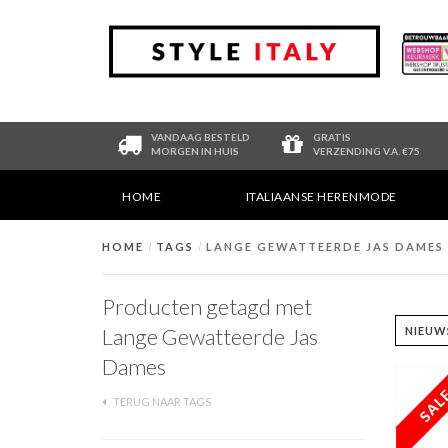
VANDAAG BESTELD
GRATIS
MORGEN IN HUIS
VERZENDING V.A. €75
HOME
ITALIAANSE HERENMODE
HOME
/
TAGS
/
LANGE GEWATTEERDE JAS DAMES
Producten getagd met
Lange Gewatteerde Jas
Dames
TERUG NAAR TAGS