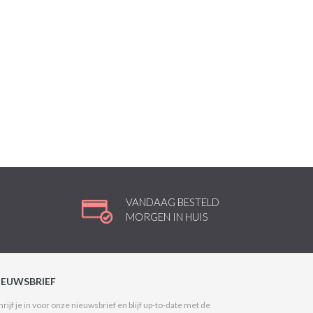
VANDAAG BESTELD
MORGEN IN HUIS
IEUWSBRIEF
hrijf je in voor onze nieuwsbrief en blijf up-to-date met de