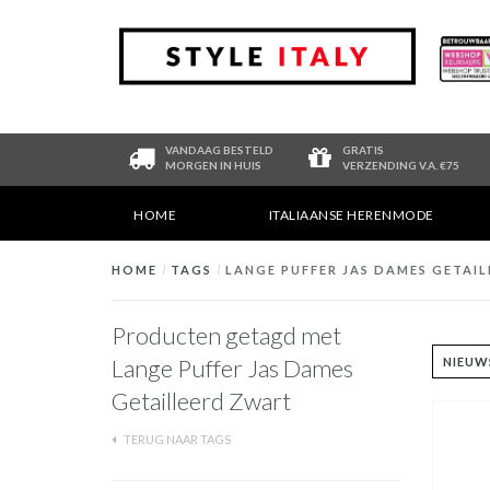
VANDAAG BESTELD
GRATIS
MORGEN IN HUIS
VERZENDING V.A. €75
HOME
ITALIAANSE HERENMODE
HOME
/
TAGS
/
LANGE PUFFER JAS DAMES GETAI
Producten getagd met
Lange Puffer Jas Dames
Getailleerd Zwart
TERUG NAAR TAGS