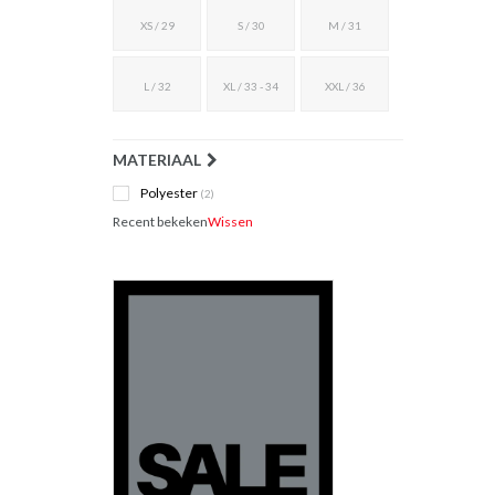
XS / 29
S / 30
M / 31
L / 32
XL / 33 - 34
XXL / 36
MATERIAAL
Polyester
(2)
Recent bekeken
Wissen