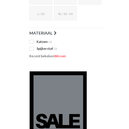
L / 32
XL / 33 - 34
MATERIAAL
Katoen
(2)
Spijkerstof
(2)
Recent bekeken
Wissen