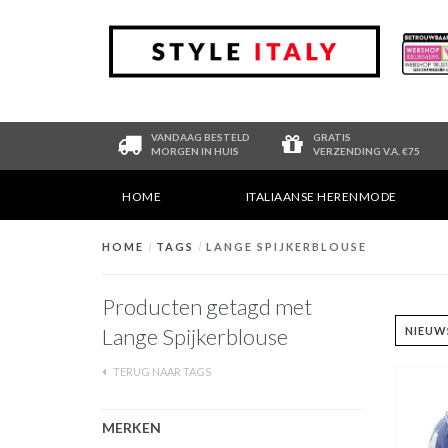
VANDAAG BESTELD
GRATIS
MORGEN IN HUIS
VERZENDING V.A. €75
HOME
ITALIAANSE HERENMODE
HOME
/
TAGS
/
LANGE SPIJKERBLOUSE
Producten getagd met
Lange Spijkerblouse
TERUG NAAR TAGS
MERKEN