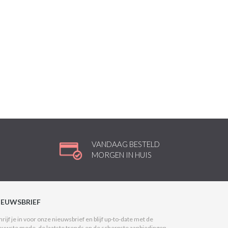
VANDAAG BESTELD
MORGEN IN HUIS
IEUWSBRIEF
hrijf je in voor onze nieuwsbrief en blijf up-to-date met de
euwste mode, de laatste trends en de scherpste aanbiedingen.