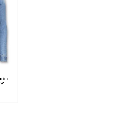
enim
uw