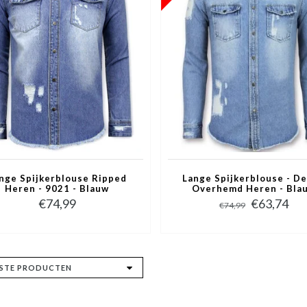
nge Spijkerblouse Ripped
Lange Spijkerblouse - D
Heren - 9021 - Blauw
Overhemd Heren - Bla
€74,99
€63,74
€74,99