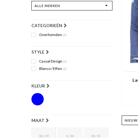
CATEGORIEËN
Overhemden
(2)
STYLE
Casual Design
(2)
Blanco / Effen
(2)
La
KLEUR
MAAT
XS / 29
S / 30
M / 31