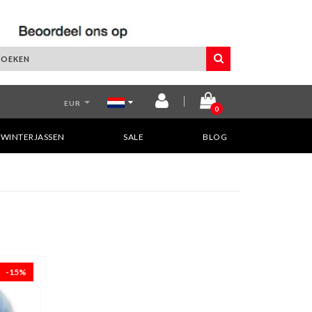
EUR
0
WINTERJASSEN
SALE
BLOG
-15%