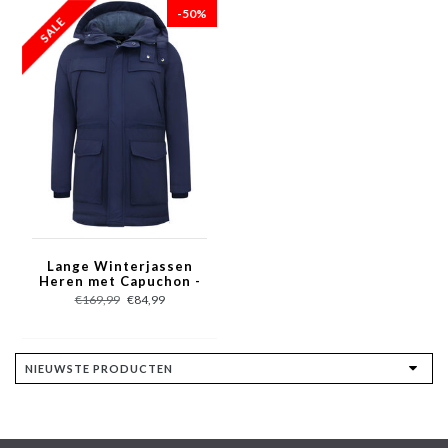
-50%
Lange Winterjassen
Heren met Capuchon -
891 - Blauw
€169,99
€84,99