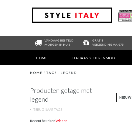
VANDAAG BESTELD
GRATIS
MORGEN IN HUIS
VERZENDING V.A. €75
HOME
ITALIAANSE HERENMODE
HOME
/
TAGS
/
LEGEND
Producten getagd met
legend
TERUG NAAR TAGS
Recent bekeken
Wissen