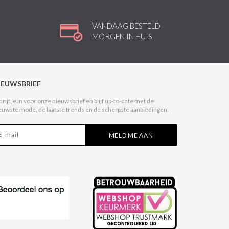
VANDAAG BESTELD
MORGEN IN HUIS
IEUWSBRIEF
hrijf je in voor onze nieuwsbrief en blijf up-to-date met de
euwste mode, de laatste trends en de scherpste aanbiedingen.
MELD ME AAN