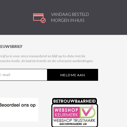
VANDAAG BESTELD
MORGEN IN HUIS
IEUWSBRIEF
hrijf je in voor onze nieuwsbrief en blijf up-to-date met de
euwste mode, de laatste trends en de scherpste aanbiedingen.
MELD ME AAN