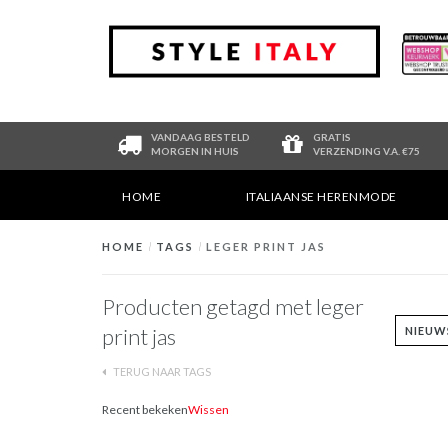
VANDAAG BESTELD
GRATIS
MORGEN IN HUIS
VERZENDING V.A. €75
HOME
ITALIAANSE HERENMODE
HOME
/
TAGS
/
LEGER PRINT JAS
Producten getagd met leger
print jas
TERUG NAAR TAGS
Recent bekeken
Wissen