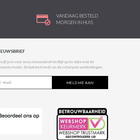
VANDAAG BESTELD
MORGEN IN HUIS
IEUWSBRIEF
hrijf je in voor onze nieuwsbrief en blijf up-to-date met de
euwste mode, de laatste trends en de scherpste aanbiedingen.
MELD ME AAN