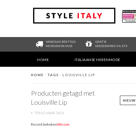
VANDAAG BESTELD
GRATIS
MORGEN IN HUIS
VERZENDING V.A. €75
HOME
ITALIAANSE HERENMODE
HOME
/
TAGS
/
LOUISVILLE LIP
Producten getagd met
Louisville Lip
TERUG NAAR TAGS
Recent bekeken
Wissen