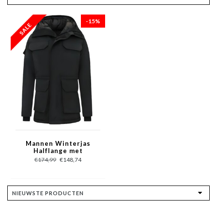
-15%
Mannen Winterjas
Halflange met
Capuchon -7503 -
€174,99
€148,74
Zwart