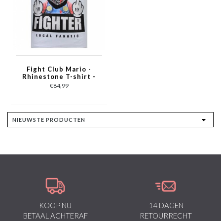
Fight Club Mario -
Rhinestone T-shirt -
Wit
€84,99
KOOP NU
14 DAGEN
BETAAL ACHTERAF
RETOURRECHT