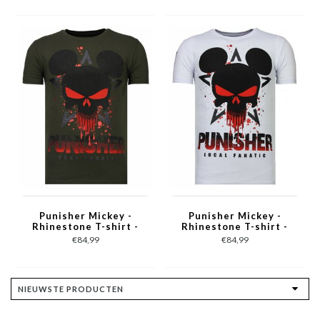
Punisher Mickey -
Punisher Mickey -
Rhinestone T-shirt -
Rhinestone T-shirt -
Khaki
Wit
€84,99
€84,99