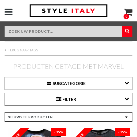
0
TERUG NAAR TAGS
PRODUCTEN GETAGD MET MARVEL
SUBCATEGORIE
FILTER
-35%
-35%