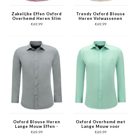
Zakelijke Effen Oxford
Trendy Oxford Blouse
Overhemd Heren Slim
Heren Volwassenen
fit - Fuchsia
Slim Fit - Licht Bruin
€69,99
€69,99
Oxford Blouse Heren
Oxford Overhemd met
Lange Mouw Effen -
Lange Mouw voor
Grijs
Heren - Groen
€69,99
€69,99