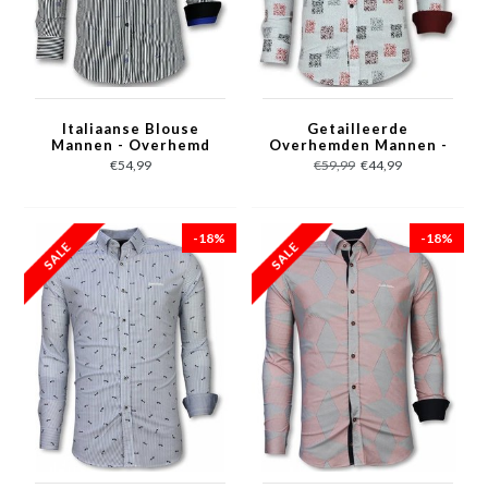
Italiaanse Blouse
Getailleerde
Mannen - Overhemd
Overhemden Mannen -
met Streepjes - 3026 -
Bloemen Blouse
€54,99
€59,99
€44,99
Wit
Heren - 3012 - Wit
-18%
-18%