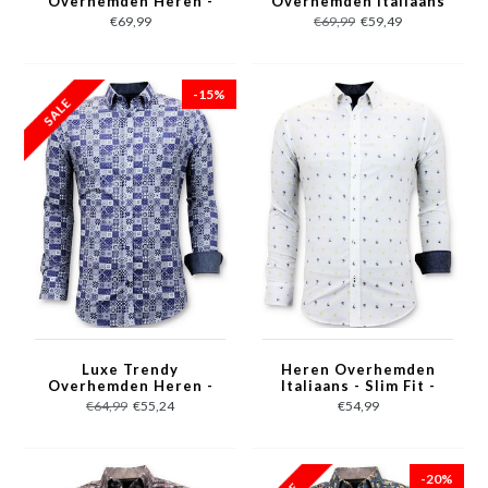
Overhemden Heren -
Overhemden Italiaans
Slim Fit - 3079 - Wit
- Slim Fit - 3078 -
€69,99
€69,99
€59,49
Zwart
-15%
Luxe Trendy
Heren Overhemden
Overhemden Heren -
Italiaans - Slim Fit -
Digitale Print - 3055 -
3047 - Wit
€64,99
€55,24
€54,99
Blauw
-20%