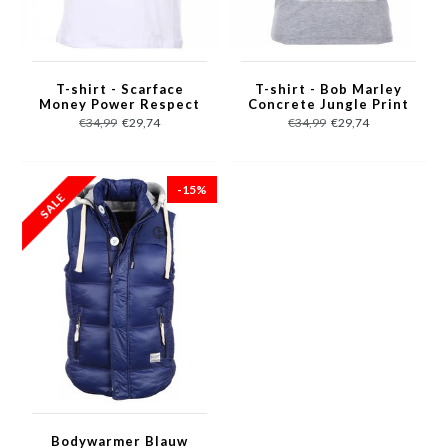
T-shirt - Scarface
T-shirt - Bob Marley
Money Power Respect
Concrete Jungle Print
Print - Wit
- Grijs
€34,99
€29,74
€34,99
€29,74
-15%
Bodywarmer Blauw