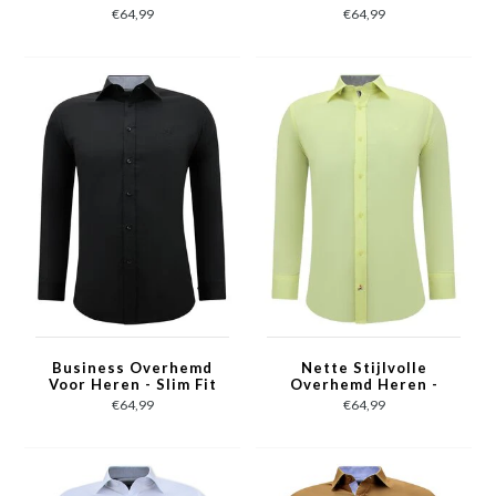
Slim Fit Blouse
Slim Fit Blouse
€64,99
€64,99
Stretch - Bruin
Stretch -Rood
Business Overhemd
Nette Stijlvolle
Voor Heren - Slim Fit
Overhemd Heren -
Blouse Stretch -
Slim Fit Blouse
€64,99
€64,99
Zwart
Stretch - Geel