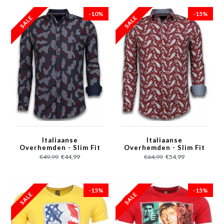
-10%
-15%
Italiaanse
Italiaanse
Overhemden - Slim Fit
Overhemden - Slim Fit
Overhemd - Blouse
Overhemd - Blouse
€49,99
€44,99
€64,99
€54,99
Dotted Camouflage
Flower Pattern -
Pattern - Zwart
Bordeaux
-15%
-15%