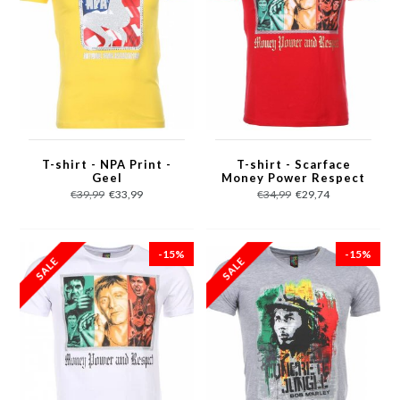
T-shirt - NPA Print -
T-shirt - Scarface
Geel
Money Power Respect
Print - Rood
€39,99
€33,99
€34,99
€29,74
-15%
-15%