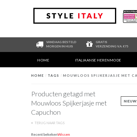
VANDAAG BESTELD
GRATIS
MORGEN IN HUIS
VERZENDING V.A. €75
HOME
ITALIAANSE HERENMODE
HOME
/
TAGS
/
MOUWLOOS SPIJKERJASJE MET 
Producten getagd met
Mouwloos Spijkerjasje met
Capuchon
TERUG NAAR TAGS
Recent bekeken
Wissen