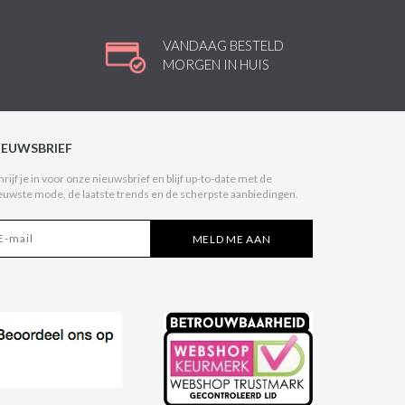
VANDAAG BESTELD
MORGEN IN HUIS
IEUWSBRIEF
hrijf je in voor onze nieuwsbrief en blijf up-to-date met de
euwste mode, de laatste trends en de scherpste aanbiedingen.
MELD ME AAN