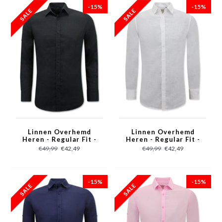
-15%
-15%
Linnen Overhemd
Linnen Overhemd
Heren - Regular Fit -
Heren - Regular Fit -
Blanco - Zwart
Blanco - Wit
€49,99
€42,49
€49,99
€42,49
-15%
-15%