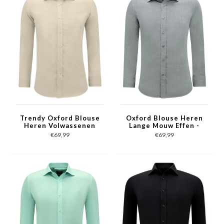
Trendy Oxford Blouse
Oxford Blouse Heren
Heren Volwassenen
Lange Mouw Effen -
Slim Fit - Licht Bruin
Grijs
€69,99
€69,99