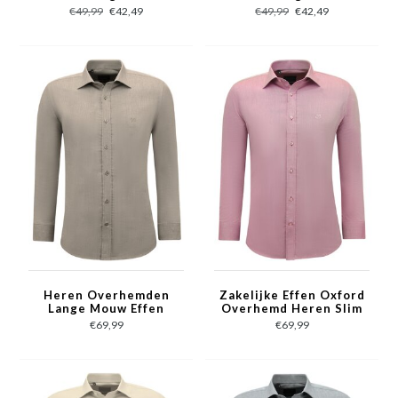
Casual Blanco - Paars
Casual Blanco - Groen
€49,99
€42,49
€49,99
€42,49
Heren Overhemden
Zakelijke Effen Oxford
Lange Mouw Effen
Overhemd Heren Slim
Oxford Slim Fit - Bruin
fit - Fuchsia
€69,99
€69,99