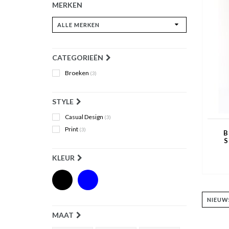
MERKEN
CATEGORIEËN
Broeken
(3)
STYLE
Casual Design
(3)
Print
(3)
B
S
KLEUR
MAAT