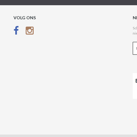
VOLG ONS
N
Sc
ni