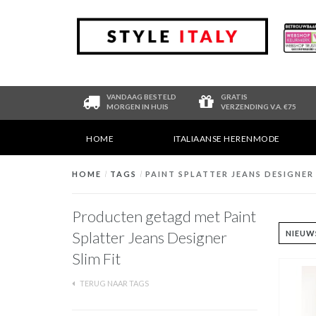
VANDAAG BESTELD
GRATIS
MORGEN IN HUIS
VERZENDING V.A. €75
HOME
ITALIAANSE HERENMODE
HOME
/
TAGS
/
PAINT SPLATTER JEANS DESIGNER 
Producten getagd met Paint
Splatter Jeans Designer
Slim Fit
TERUG NAAR TAGS