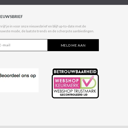
IEUWSBRIEF
hrijf je in voor onze nieuwsbrief en blijf up-to-date met de
euwste mode, de laatste trends en de scherpste aanbiedingen.
MELD ME AAN