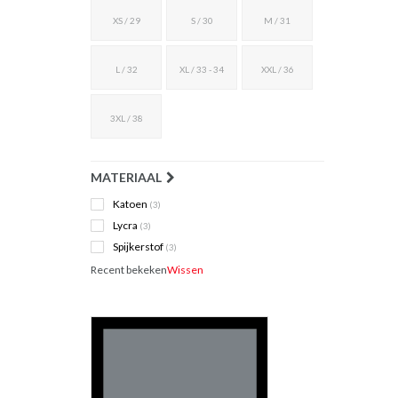
XS / 29
S / 30
M / 31
L / 32
XL / 33 - 34
XXL / 36
3XL / 38
MATERIAAL
Katoen
(3)
Lycra
(3)
Spijkerstof
(3)
Recent bekeken
Wissen