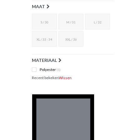
MAAT
S / 30
M / 31
L / 32
XL / 33 - 34
XXL / 36
MATERIAAL
Polyester
(1)
Recent bekeken
Wissen