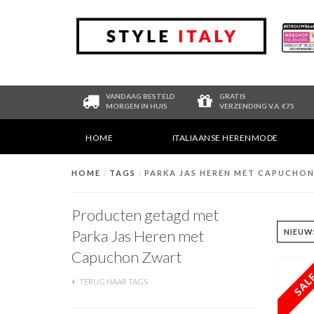
VANDAAG BESTELD
GRATIS
MORGEN IN HUIS
VERZENDING V.A. €75
HOME
ITALIAANSE HERENMODE
HOME
/
TAGS
/
PARKA JAS HEREN MET CAPUCHO
Producten getagd met
Parka Jas Heren met
Capuchon Zwart
TERUG NAAR TAGS