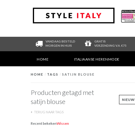
VANDAAG BESTELD
GRATIS
MORGEN IN HUIS
VERZENDING V.A. €75
HOME
ITALIAANSE HERENMODE
HOME
/
TAGS
/
SATIJN BLOUSE
Producten getagd met
satijn blouse
TERUG NAAR TAGS
Recent bekeken
Wissen