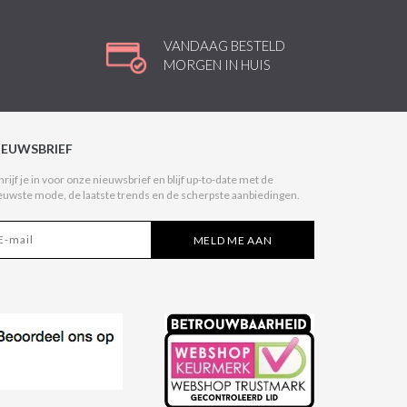
VANDAAG BESTELD
MORGEN IN HUIS
IEUWSBRIEF
hrijf je in voor onze nieuwsbrief en blijf up-to-date met de
euwste mode, de laatste trends en de scherpste aanbiedingen.
MELD ME AAN