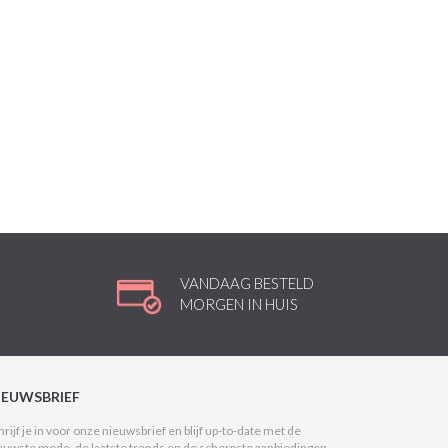
VANDAAG BESTELD
MORGEN IN HUIS
IEUWSBRIEF
hrijf je in voor onze nieuwsbrief en blijf up-to-date met de
euwste mode, de laatste trends en de scherpste aanbiedingen.