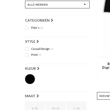
CATEGORIEËN
Polo`s
(1)
STYLE
Casual Design
(1)
Print
(1)
R
Digi
KLEUR
MAAT
S / 30
M / 31
L / 32