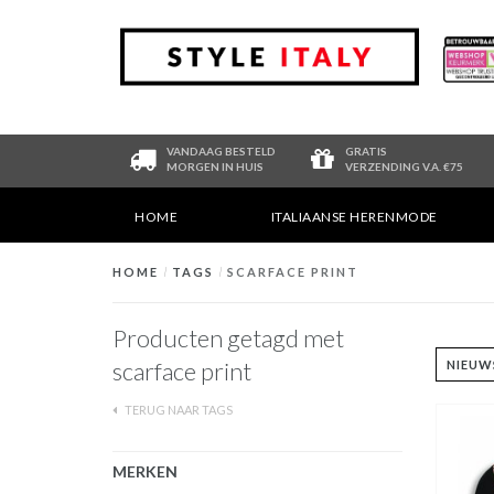
VANDAAG BESTELD
GRATIS
MORGEN IN HUIS
VERZENDING V.A. €75
HOME
ITALIAANSE HERENMODE
HOME
/
TAGS
/
SCARFACE PRINT
Producten getagd met
scarface print
TERUG NAAR TAGS
MERKEN