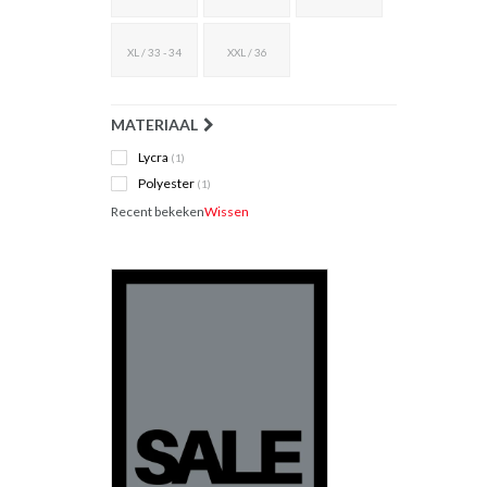
XL / 33 - 34
XXL / 36
MATERIAAL
Lycra
(1)
Polyester
(1)
Recent bekeken
Wissen