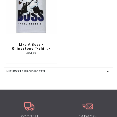
Like A Boss -
Rhinestone T-shirt -
Wit
€84,99
KOOP NU
14 DAGEN