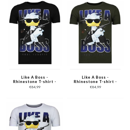
Like A Boss -
Like A Boss -
Rhinestone T-shirt -
Rhinestone T-shirt -
Zwart
Khaki
€84,99
€84,99