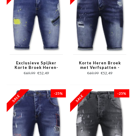
Exclusieve Spijker
Korte Heren Broek
Korte Broek Heren-
met Verfspatten -
1046 - Blauw
1051 - Blauw
€69,99
€52,49
€69,99
€52,49
-25%
-25%