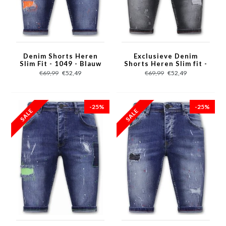
Denim Shorts Heren
Exclusieve Denim
Slim Fit - 1049 - Blauw
Shorts Heren Slim fit ​-
1039 - Grijs
€69,99
€52,49
€69,99
€52,49
-25%
-25%