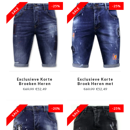
-25%
-25%
Exclusieve Korte
Exclusieve Korte
Broeken Heren
Broek Heren met
Stretch - 1020 - Blauw
Verfspatten - 1016 -
€69,99
€52,49
€69,99
€52,49
Blauw
-20%
-25%