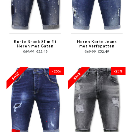
Korte Broek Slim fit
Heren Korte Jeans
Heren met Gaten
met Verfspatten
-1026-SH- Blauw
Stretch -1035-SH-
€69,99
€52,49
€69,99
€52,49
Blauw
-25%
-25%