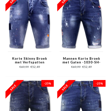
Korte Skinny Broek
Mannen Korte Broek
met Verfspatten
met Gaten -1030-SH-
Heren -1008-SH-
Blauw
€69,99
€52,49
€69,99
€52,49
Blauw
-25%
-25%