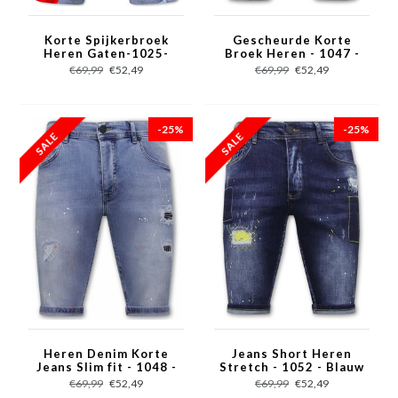
Korte Spijkerbroek
Gescheurde Korte
Heren Gaten-1025-
Broek Heren - 1047 -
SH- Blauw
Grijs
€69,99
€52,49
€69,99
€52,49
-25%
-25%
Heren Denim Korte
Jeans Short Heren
Jeans Slim fit - 1048 -
Stretch - 1052 - Blauw
Blauw
€69,99
€52,49
€69,99
€52,49