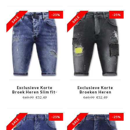
-25%
-25%
Exclusieve Korte
Exclusieve Korte
Broek Heren Slim fit-
Broeken Heren
1054 - Blauw
Stretch - 1053 - Grijs
€69,99
€52,49
€69,99
€52,49
-25%
-25%