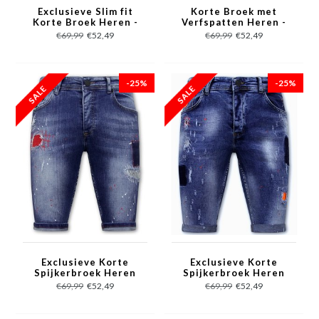
Exclusieve Slim fit
Korte Broek met
Korte Broek Heren -
Verfspatten Heren -
1044 - Blauw
1043 - Blauw
€69,99
€52,49
€69,99
€52,49
-25%
-25%
Exclusieve Korte
Exclusieve Korte
Spijkerbroek Heren
Spijkerbroek Heren
Stretch - 1041 - Blauw
Stretch - 1014 - Blauw
€69,99
€52,49
€69,99
€52,49