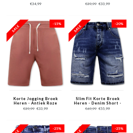
Roze
€34,99
€39,99
€33,99
-15%
-20%
Korte Jogging Broek
Slim Fit Korte Broek
Heren - Antiek Roze
Heren - Denim Short -
Blauw
€39,99
€33,99
€69,99
€55,99
-25%
-25%