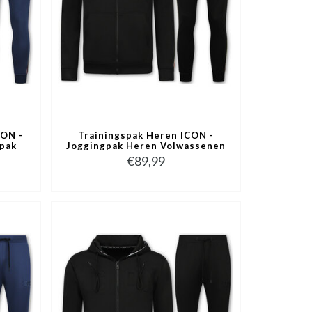
CON -
Trainingspak Heren ICON -
spak
Joggingpak Heren Volwassenen
ksuit
- Huispak Heren - Tracksuit -
€89,99
6157 - Zwart