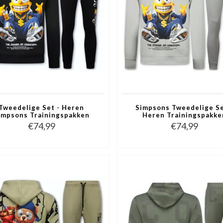
Tweedelige Set - Heren
Simpsons Tweedelige Se
impsons Trainingspakken
Heren Trainingspakke
olwassenen - Joggingpak
Volwassenen - Jogging
€74,99
€74,99
en - Huispak Heren - 089 -
Heren - Huispak Heren - 
Zwart
Grijs