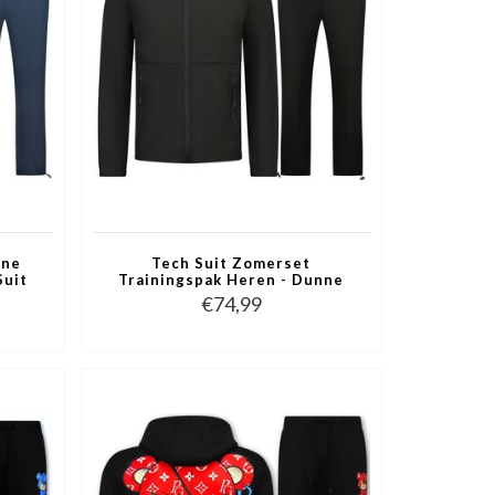
nne
Tech Suit Zomerset
Suit
Trainingspak Heren - Dunne
050 -
Tracksuit Heren - Huispak
€74,99
Heren -1050 - Zwart