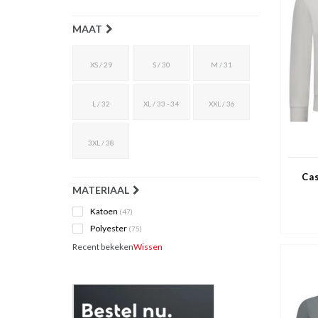
MAAT
XS / 29
S / 30
M / 31
L / 32
XL / 33 - 34
XXL / 36
3XL / 38
Ca
MATERIAAL
Tr
Tw
Katoen
(47)
Polyester
(75)
Recent bekeken
Wissen