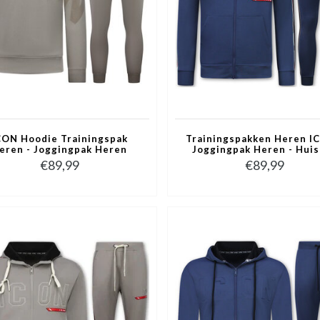
CON Hoodie Trainingspak
Trainingspakken Heren I
eren - Joggingpak Heren
Joggingpak Heren - Hui
wassenen - Huispak Heren -
Heren Volwassenen - Trac
€89,99
€89,99
6152 - Grijs
- 6157 - Blauw