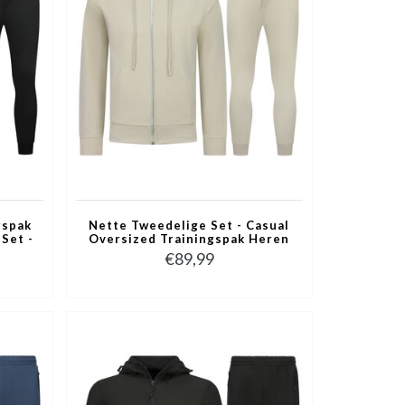
gspak
Nette Tweedelige Set - Casual
Set -
Oversized Trainingspak Heren
senen
- Joggingpak Heren
€89,99
Volwassenen - 5853 - Beige