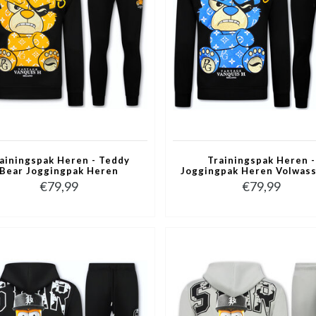
ainingspak Heren - Teddy
Trainingspak Heren -
Bear Joggingpak Heren
Joggingpak Heren Volwas
wassenen - Huispak Heren -
- Teddy Bear Huispak Her
€79,99
€79,99
6052- Zwart/Geel
6052- Zwart/Blauw