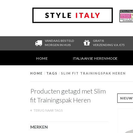
VANDAAG BESTELD
GRATIS
MORGEN IN HUIS
VERZENDING V.A. €75
HOME
ITALIAANSE HERENMODE
HOME
/
TAGS
/
SLIM FIT TRAININGSPAK HEREN
Producten getagd met Slim
fit Trainingspak Heren
TERUG NAAR TAGS
MERKEN