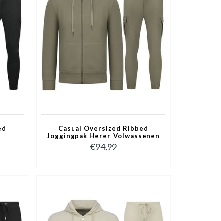
ed
Casual Oversized Ribbed
Joggingpak Heren Volwassenen
senen
- Trainingspak Heren - Nette
€94,99
7920-
Tweedelige Set - 7920-
Olijfgroen