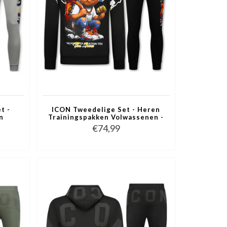
t -
ICON Tweedelige Set - Heren
n
Trainingspakken Volwassenen -
pak
Joggingpak Heren - Huispak
€74,99
089 -
Heren - 088 - Zwart