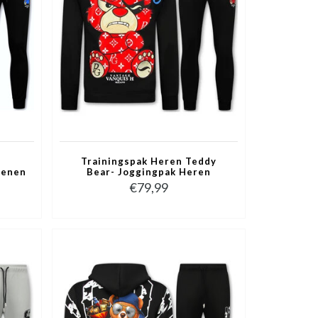
Trainingspak Heren Teddy
senen
Bear- Joggingpak Heren
en -
Volwassenen - Huispak Heren -
€79,99
6052- Zwart/Rood