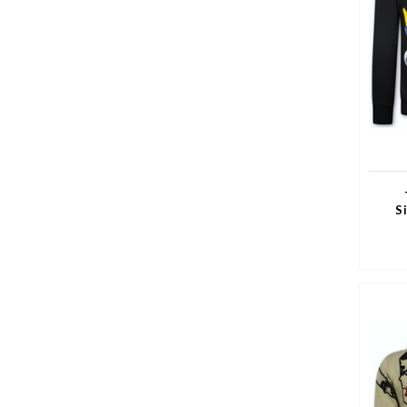
S
V
Her