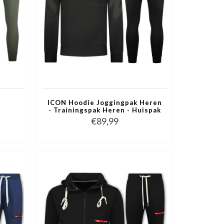
-
ICON Hoodie Joggingpak Heren
- Trainingspak Heren - Huispak
senen
Heren Volwassenen - 6152 -
€89,99
Zwart