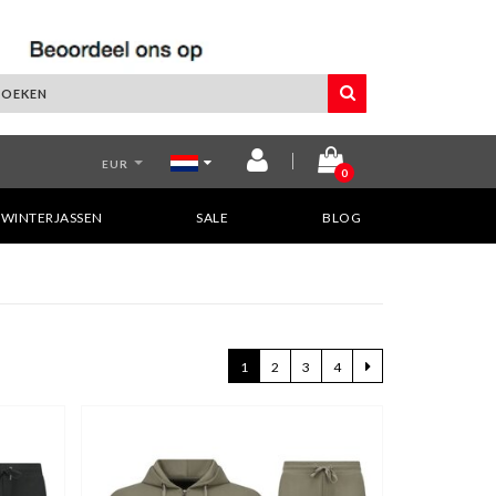
EUR
0
WINTERJASSEN
SALE
BLOG
1
2
3
4