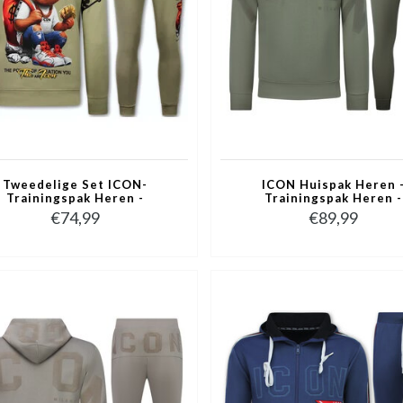
Tweedelige Set ICON-
ICON Huispak Heren 
Trainingspak Heren -
Trainingspak Heren -
ggingpak Heren - Huispak
Joggingpak Heren Volwas
€74,99
€89,99
Heren - 088 - Bruin
- 6152 - Groen