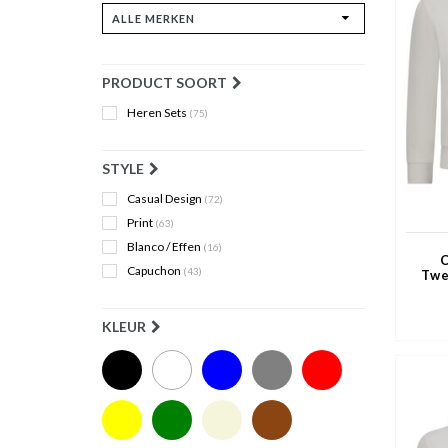
PRODUCT SOORT
Heren Sets
(75)
STYLE
Casual Design
(72)
Print
(63)
Blanco / Effen
(16)
C
Capuchon
(43)
Twe
H
V
KLEUR