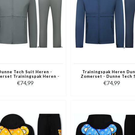
Dunne Tech Suit Heren -
Trainingspak Heren Du
erset Trainingspak Heren -
Zomerset - Dunne Tech 
ispak Heren -1050 - Grijs
Heren - Huispak Heren -1
€74,99
€74,99
Blauw