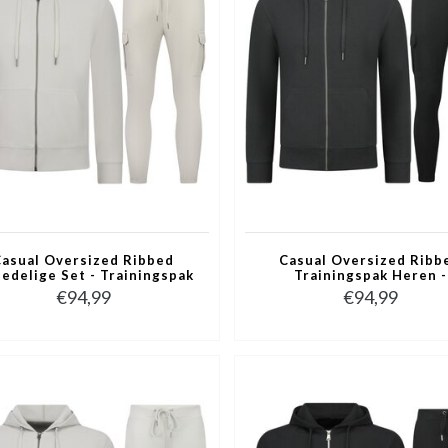
asual Oversized Ribbed
Casual Oversized Ribb
edelige Set - Trainingspak
Trainingspak Heren -
eren - Joggingpak Heren
Joggingpak Heren Volwas
€94,99
€94,99
olwassenen - 7920- Beige
- Nette Tweedelige Set - 
Zwart