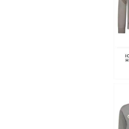
I
H
Vol