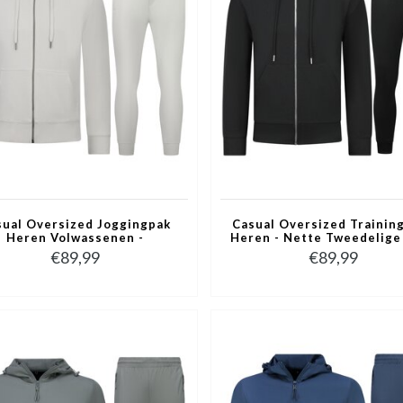
sual Oversized Joggingpak
Casual Oversized Trainin
Heren Volwassenen -
Heren - Nette Tweedelige 
ainingspak Heren - Nette
Joggingpak Heren Volwas
€89,99
€89,99
eedelige Set - 5853 - Wit
- 5853 - Zwart