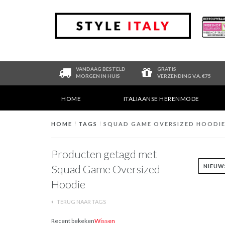
VANDAAG BESTELD
GRATIS
MORGEN IN HUIS
VERZENDING V.A. €75
HOME
ITALIAANSE HERENMODE
HOME
/
TAGS
/
SQUAD GAME OVERSIZED HOODI
Producten getagd met
Squad Game Oversized
Hoodie
TERUG NAAR TAGS
Recent bekeken
Wissen