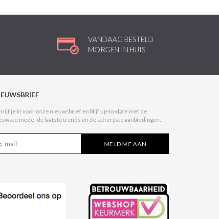
VANDAAG BESTELD
MORGEN IN HUIS
IEUWSBRIEF
hrijf je in voor onze nieuwsbrief en blijf up-to-date met de
euwste mode, de laatste trends en de scherpste aanbiedingen.
MELD ME AAN