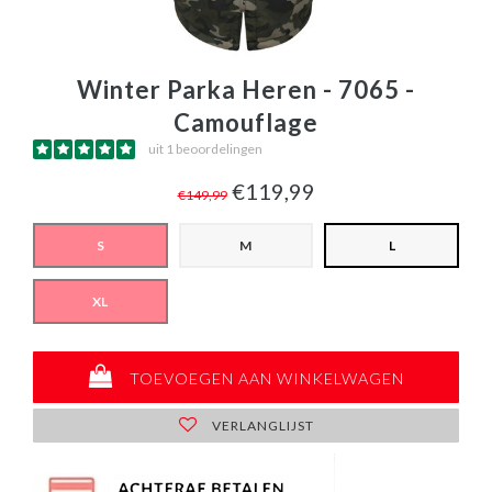
Winter Parka Heren - 7065 -
Camouflage
uit 1 beoordelingen
€119,99
€149,99
S
M
L
XL
TOEVOEGEN AAN WINKELWAGEN
VERLANGLIJST