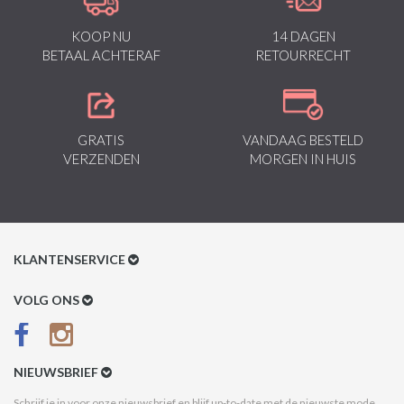
KOOP NU
14 DAGEN
BETAAL ACHTERAF
RETOURRECHT
GRATIS
VANDAAG BESTELD
VERZENDEN
MORGEN IN HUIS
KLANTENSERVICE
Klantenservice
VOLG ONS
Betaalmethoden
Verzenden & Retour
NIEUWSBRIEF
Betaal na Ontvangst
Schrijf je in voor onze nieuwsbrief en blijf up-to-date met de nieuwste mode,