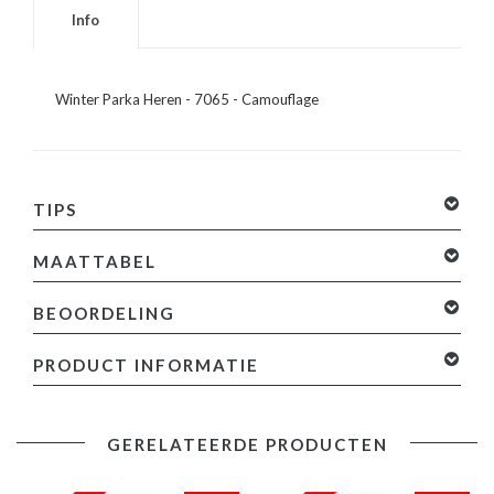
Info
Winter Parka Heren - 7065 - Camouflage
TIPS
MAATTABEL
BEOORDELING
PRODUCT INFORMATIE
ወዲ ሐላል❤️
Mat
Productinformatie:
GERELATEERDE PRODUCTEN
5
sterren op basis van 1 beoordelingen
Je beoordeling
Winter Parka Heren
toevoegen