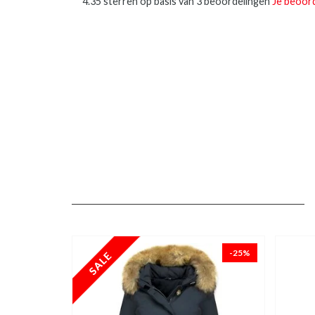
4.35
sterren op basis van 3 beoordelingen
Je beoor
-25%