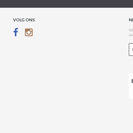
VOLG ONS
N
Sc
ni