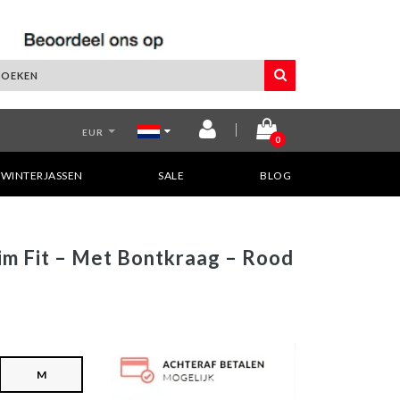
EUR
0
WINTERJASSEN
SALE
BLOG
im Fit – Met Bontkraag – Rood
M