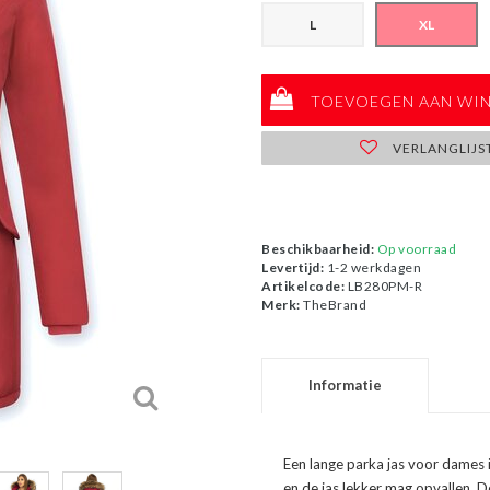
L
XL
TOEVOEGEN AAN WI
VERLANGLIJS
Beschikbaarheid:
Op voorraad
Levertijd:
1-2 werkdagen
Artikelcode:
LB280PM-R
Merk:
TheBrand
Informatie
Een lange parka jas voor dames in 
en de jas lekker mag opvallen. 