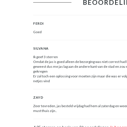
BEOORDELI
FERDI
Goed
SILVANA
Ik geef 3 sterren
Omdat de jas is goed alleen de bezorging was niet correct had 
geweest dus me jas lag aan de andere kant van de stad en zou e
gekregen
Er zal toch een oplossing voor moeten zijn maar die was er volgen
netjes vind
ZAYD
Zeer tevreden, jas besteld vrijdag had hem al zaterdag en weer 
must thuis zijn..