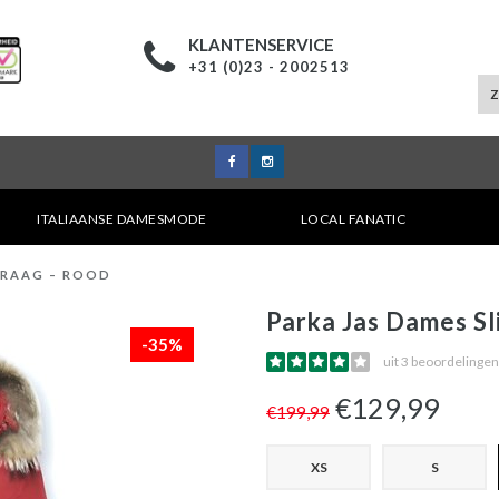
KLANTENSERVICE
+31 (0)23 - 2002513
ITALIAANSE DAMESMODE
LOCAL FANATIC
KRAAG – ROOD
Parka Jas Dames Sl
-35%
uit 3 beoordelingen
€129,99
€199,99
XS
S