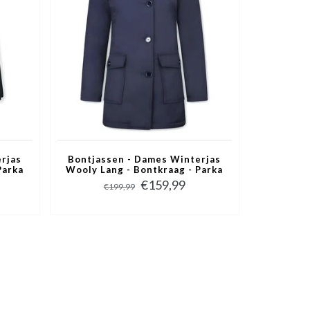
rjas
Bontjassen - Dames Winterjas
Parka
Wooly Lang - Bontkraag - Parka
Steekzakken - Blauw
€159,99
€199,99