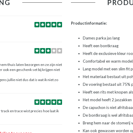
NG
PRODU
Productinformatie:
Dames parka jas lang
Heeft een bontkraag
Heeft de exclusieve kleur ro
Comfortabel en warm model, 
hem thuis laten bezorgen en ze zijn niet
Lang model met een slim fit
r ook een geschenk set bij krijgen niet
Het materiaal bestaat uit po
s jullie niet dus dat is wat ik niet zo
De voering bestaat uit 75% 
Heeft een rits met knopen als 
Het model heeft 2 jaszakken
De capuchon is niet afritsbaa
track en trace wist precies hoe laat ik
De bontkraag is wel afritsba
Breng hem naar de stomerij 
Kan ook gewassen worden o