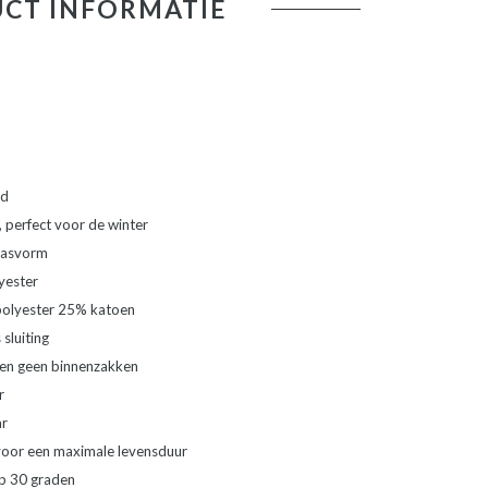
CT INFORMATIE
od
perfect voor de winter
 pasvorm
lyester
polyester 25% katoen
sluiting
 en geen binnenzakken
r
ar
voor een maximale levensduur
p 30 graden