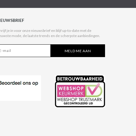
IEUWSBRIEF
hrijf je in voor onze nieuwsbrief en blijf up-to-date met de
euwste mode, de laatste trends en de scherpste aanbiedingen.
MELD ME AAN