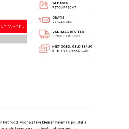
NKELWAGEN
T
het rood. Voor als felle kleuren helemaal jou stijl is
Deze rode lange parka jas heeft ook een mooie