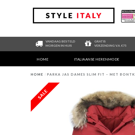
VANDAAG BESTELD
GRATIS
MORGEN IN HUIS
VERZENDING V.A. €75
HOME
ITALIAANSE HERENMODE
HOME
/
PARKA JAS DAMES SLIM FIT – MET BONT