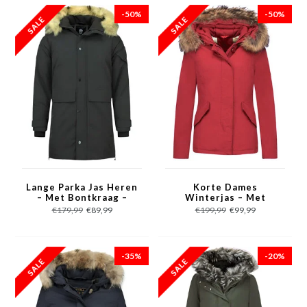
-50%
-50%
Lange Parka Jas Heren
Korte Dames
– Met Bontkraag –
Winterjas – Met
Zwart
Bontkraag – Rood
€179,99
€89,99
€199,99
€99,99
-35%
-20%