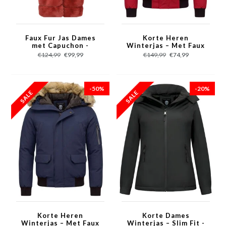
Faux Fur Jas Dames
Korte Heren
met Capuchon -
Winterjas – Met Faux
Bordeaux
Bontkraag – Rood
€124,99
€99,99
€149,99
€74,99
-50%
-20%
Korte Heren
Korte Dames
Winterjas – Met Faux
Winterjas – Slim Fit -