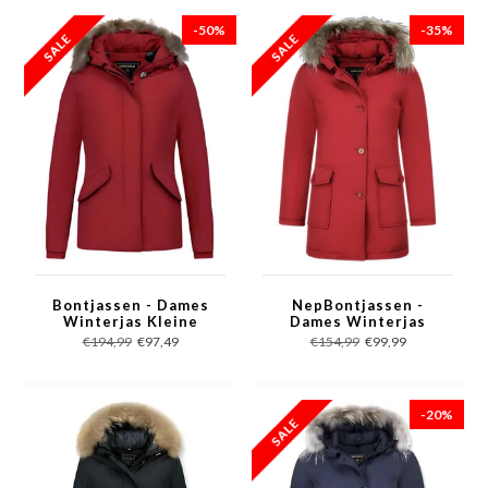
-50%
-35%
Bontjassen - Dames
NepBontjassen -
Winterjas Kleine
Dames Winterjas
Bontkraag - Rood
Wooly Lang -
€194,99
€97,49
€154,99
€99,99
NepBontkraag - Parka
Steekzakken - 5692A -
Rood
-20%