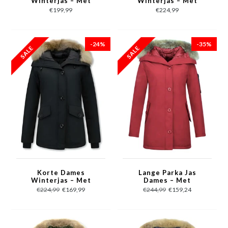
Winterjas – Met
Winterjas – Met
Bontkraag – Groen
Bontkraag – Blauw
€199,99
€224,99
-24%
-35%
Korte Dames
Lange Parka Jas
Winterjas – Met
Dames – Met
Bontkraag – Zwart
Bontkraag – Rood
€224,99
€169,99
€244,99
€159,24