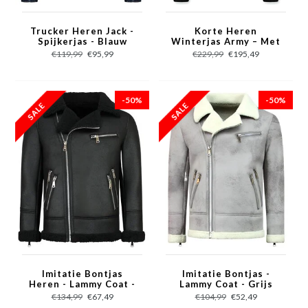
Trucker Heren Jack -
Korte Heren
Spijkerjas - Blauw
Winterjas Army – Met
Bontkraag – Groen
€119,99
€95,99
€229,99
€195,49
-50%
-50%
Imitatie Bontjas
Imitatie Bontjas -
Heren - Lammy Coat -
Lammy Coat - Grijs
Zwart
€134,99
€67,49
€104,99
€52,49