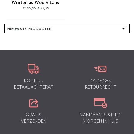
Winterjas Wooly Lang
- SLIM FIT /
€199,99
€99,99
Getailleerd - Parka -
Rood
KOOP NU
14 DAGEN
BETAAL ACHTERAF
RETOURRECHT
GRATIS
VANDAAG BESTELD
VERZENDEN
MORGEN IN HUIS