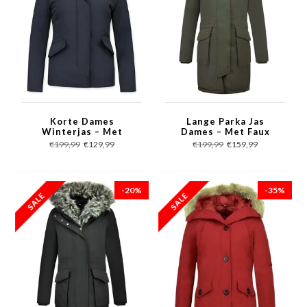
Korte Dames
Lange Parka Jas
Winterjas – Met
Dames – Met Faux
Bontkraag – Blauw
Bontkraag – 2728FX -
€199,99
€129,99
€199,99
€159,99
Groen
-20%
-35%