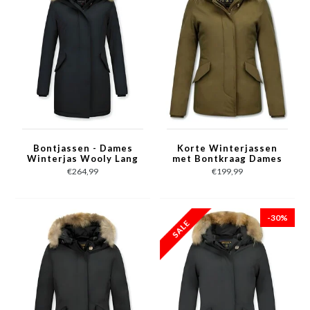
Bontjassen - Dames
Korte Winterjassen
Winterjas Wooly Lang
met Bontkraag Dames
- Large Bontkraag -
- Vrouwen Jas
€264,99
€199,99
Zwart
Donkergroen
-30%