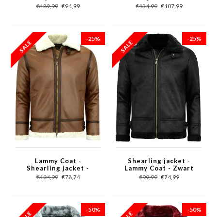
Bontkraag – Blauw
Met Capuchon – Zwart
€189,99
€94,99
€134,99
€107,99
-25%
-25%
Lammy Coat -
Shearling jacket -
Shearling jacket -
Lammy Coat - Zwart
Bruin
€104,99
€78,74
€99,99
€74,99
-50%
-50%