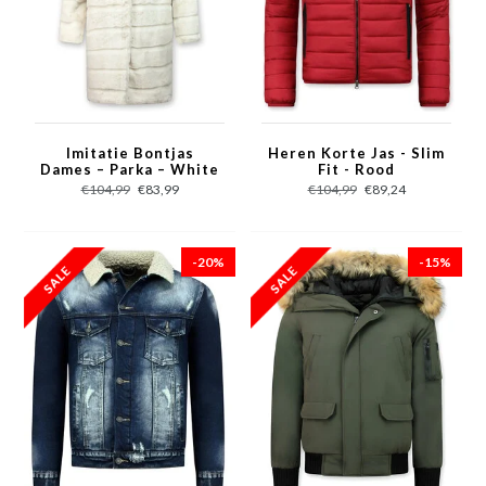
Imitatie Bontjas
Heren Korte Jas - Slim
Dames – Parka – White
Fit - Rood
€104,99
€83,99
€104,99
€89,24
-20%
-15%