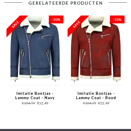
GERELATEERDE PRODUCTEN
De jas heeft een lammy coat design
Comfortabel en warm design
-50%
-50%
Is gemaakt van nep leer
Wordt geleverd in de kleur grijs
Kort model met een slim fit pasvorm
Het materiaal bestaat uit 100% polyester
De voering bestaat uit 100% polyester
Het model heeft twee jaszakken géén binnenzak
Breng hem naar de stomerij en was hem niet zelf
Verkrijgbaar in de maten S – M – L - XL
Imitatie Bontjas -
Imitatie Bontjas -
Lammy Coat - Navy
Lammy Coat - Rood
€104,99
€52,49
€104,99
€52,49