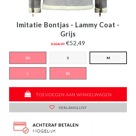
Imitatie Bontjas - Lammy Coat -
Grijs
€52,49
€104,99
XS
S
M
L
XL
TOEVOEGEN AAN WINKELWAGEN
VERLANGLIJST