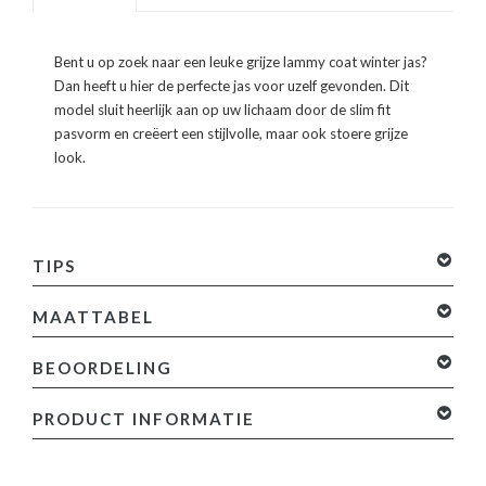
Bent u op zoek naar een leuke grijze lammy coat winter jas?
Dan heeft u hier de perfecte jas voor uzelf gevonden. Dit
model sluit heerlijk aan op uw lichaam door de slim fit
pasvorm en creëert een stijlvolle, maar ook stoere grijze
look.
TIPS
MAATTABEL
BEOORDELING
0 sterren op basis van 0 beoordelingen
Je beoordeling
PRODUCT INFORMATIE
toevoegen
Productinformatie: