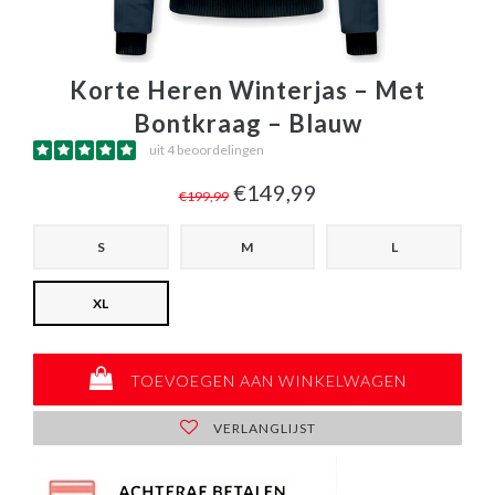
Korte Heren Winterjas – Met
Bontkraag – Blauw
uit 4 beoordelingen
€149,99
€199,99
S
M
L
XL
TOEVOEGEN AAN WINKELWAGEN
VERLANGLIJST