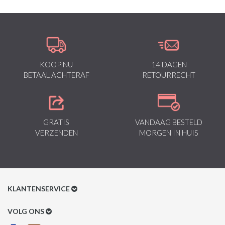
ieder stuk bont zijn eigen unieke uitvoering. Het bont kan dus
afwijken in volheid van vacht en in kleur dan op de afbeelding
weergegeven.
KOOP NU
14 DAGEN
BETAAL ACHTERAF
RETOURRECHT
GRATIS
VANDAAG BESTELD
VERZENDEN
MORGEN IN HUIS
KLANTENSERVICE
Klantenservice
VOLG ONS