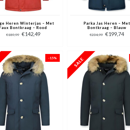
ge Heren Winterjas – Met
Parka Jas Heren – Me
Faux Bontkraag – Rood
Bontkraag – Blauw
€142,49
€199,74
€189,99
€234,99
-15%