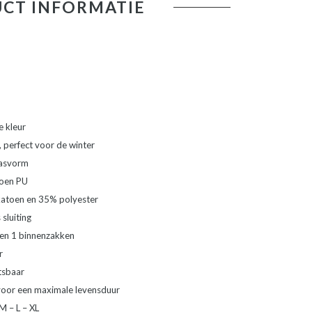
CT INFORMATIE
e kleur
perfect voor de winter
pasvorm
toen PU
katoen en 35% polyester
sluiting
 en 1 binnenzakken
r
itsbaar
voor een maximale levensduur
M – L – XL