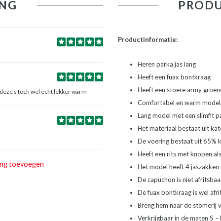
NG
PRODU
Productinformatie:
Heren parka jas lang
Heeft een fuax bontkraag
Heeft een stoere army groen
r deze s toch wel echt lekker warm
Comfortabel en warm model, 
Lang model met een slimfit 
Het materiaal bestaat uit ka
De voering bestaat uit 65% 
Heeft een rits met knopen als 
ing toevoegen
Het model heeft 4 jaszakken
De capuchon is niet afritsbaa
De fuax bontkraag is wel afr
Breng hem naar de stomerij 
Verkrijgbaar in de maten S – 