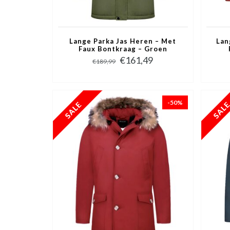
Lange Parka Jas Heren – Met
Lan
Faux Bontkraag – Groen
€161,49
€189,99
-50%