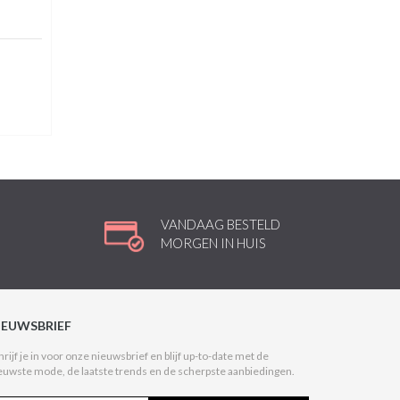
t
VANDAAG BESTELD
MORGEN IN HUIS
IEUWSBRIEF
hrijf je in voor onze nieuwsbrief en blijf up-to-date met de
euwste mode, de laatste trends en de scherpste aanbiedingen.