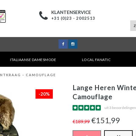
KLANTENSERVICE
+31 (0)23 - 2002513
ITALIAANSE DAMESMODE
LOCAL FANATIC
BONTKRAAG – CAMOUFLAGE
Lange Heren Winte
-20%
Camouflage
uit 3 beoordelingen
€151,99
€189,99