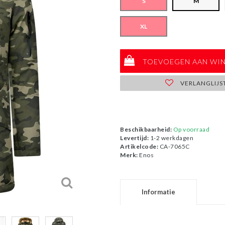
S
M
XL
TOEVOEGEN AAN WI
VERLANGLIJS
Beschikbaarheid:
Op voorraad
Levertijd:
1-2 werkdagen
Artikelcode:
CA-7065C
Merk:
Enos
Informatie