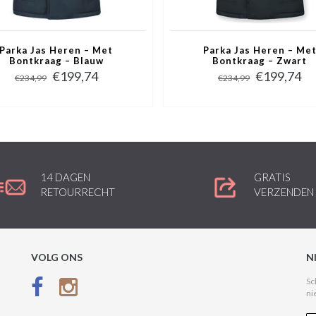
Parka Jas Heren – Met
Parka Jas Heren – Me
Bontkraag – Blauw
Bontkraag – Zwart
€199,74
€199,74
€234,99
€234,99
14 DAGEN
GRATIS
RETOURRECHT
VERZENDEN
VOLG ONS
N
Sc
ni