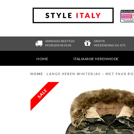
VANDAAG BESTELD
GRATIS
MORGEN IN HUIS
VERZENDING V.A. €75
HOME
ITALIAANSE HERENMODE
HOME
/
LANGE HEREN WINTERJAS – MET FAUX 