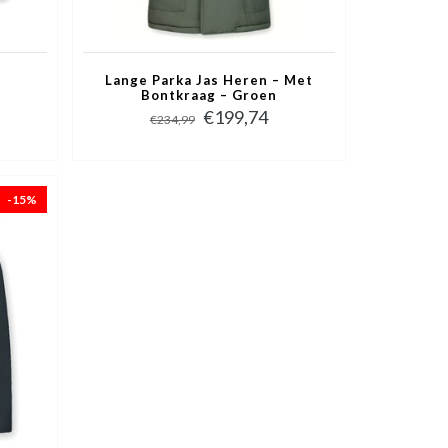
t
Lange Parka Jas Heren – Met
Bontkraag – Groen
€199,74
€234,99
-15%