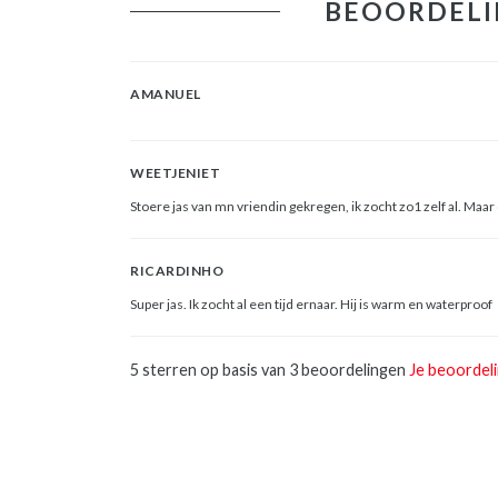
BEOORDELI
AMANUEL
WEETJENIET
Stoere jas van mn vriendin gekregen, ik zocht zo1 zelf al. Maa
RICARDINHO
Super jas. Ik zocht al een tijd ernaar. Hij is warm en waterproof
5
sterren op basis van 3 beoordelingen
Je beoordel