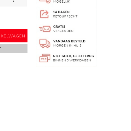
L
NKELWAGEN
T