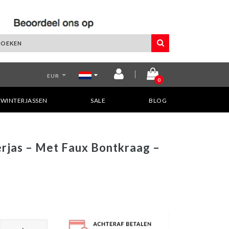
EUR
0
WINTERJASSEN
SALE
BLOG
rjas – Met Faux Bontkraag –